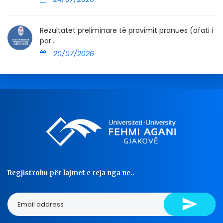
Rezultatet preliminare të provimit pranues (afati i
par...
20/07/2026
Regjistrohu për lajmet e reja nga ne..