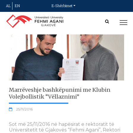
AL
EN
E-Shërbimet
Marrëveshje bashkëpunimi me Klubin
Volejbollistik “Vëllaznimi”
25/11/2016
Sot më 25/11/2016 në hapësirat e rektoratit të
Universitetit të Gjakovës “Fehmi Agani”, Rektori