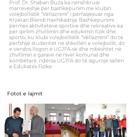
Prof. Dr. Shaban Buza ka nënshkruar
marrëveshje për bashkëpunim me klubin
volejbollistik “Vëllaznimi” i përfaqësuar nga
Kryetari Blendi Haxhikadrija. Bashkëpunimi
përmes aktiviteteve sportive dhe rekreative ka
për qëllim zhvillimin dhe edukimin fizik dhe
sportiv, ku klubi volejbollistik “Vëllaznimi” do të
përfshijë studentët në shkollën e volejbollit, do
e vendos llogon e UGJFA-së dhe mbështet në
zhvillimin e garave në nivel komunal dhe
kombëtarë, ndërsa UGJFA do të sigurojë sallën
e Edukatës Fizike.
Fotot e lajmit