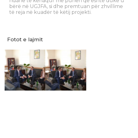
ndanë të kënaqur me punën që është duke u
bërë në UGJFA, si dhe premtuan për zhvillime
të reja në kuadër të këtij projekti.
Fotot e lajmit