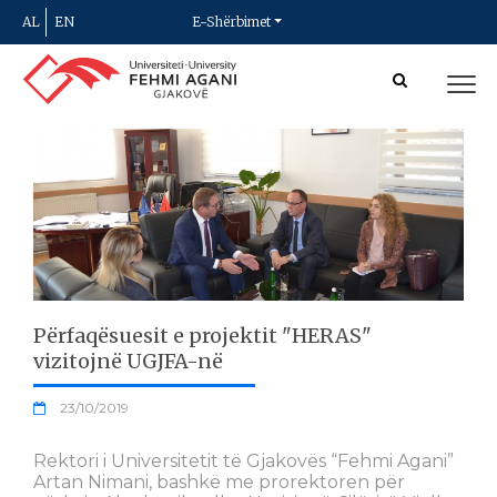
AL
EN
E-Shërbimet
Përfaqësuesit e projektit "HERAS"
vizitojnë UGJFA-në
23/10/2019
Rektori i Universitetit të Gjakovës “Fehmi Agani”
Artan Nimani, bashkë me prorektoren për