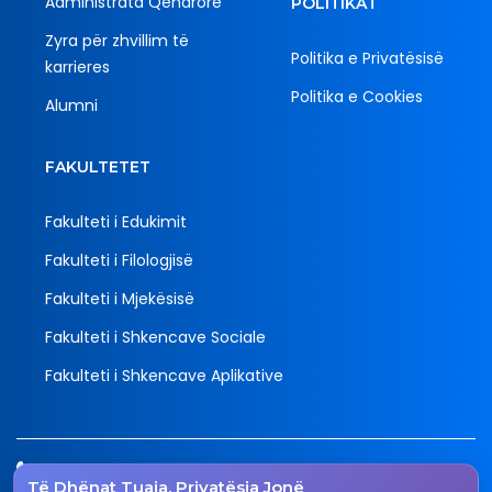
Administrata Qendrore
POLITIKAT
Zyra për zhvillim të
Politika e Privatësisë
karrieres
Politika e Cookies
Alumni
FAKULTETET
Fakulteti i Edukimit
Fakulteti i Filologjisë
Fakulteti i Mjekësisë
Fakulteti i Shkencave Sociale
Fakulteti i Shkencave Aplikative
Tel.
Të Dhënat Tuaja, Privatësia Jonë