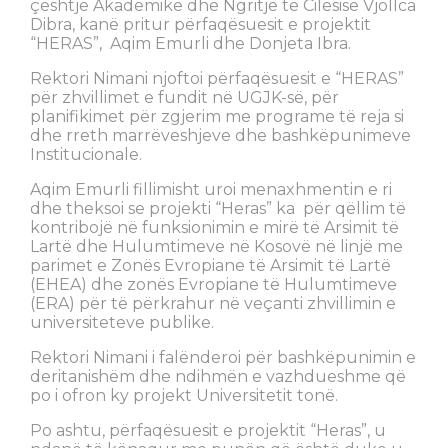
çështje Akademike dhe Ngritje të Cilësisë Vjollca
Dibra, kanë pritur përfaqësuesit e projektit
“HERAS”, Aqim Emurli dhe Donjeta Ibra.
Rektori Nimani njoftoi përfaqësuesit e “HERAS”
për zhvillimet e fundit në UGJK-së, për
planifikimet për zgjerim me programe të reja si
dhe rreth marrëveshjeve dhe bashkëpunimeve
Institucionale.
Aqim Emurli fillimisht uroi menaxhmentin e ri
dhe theksoi se projekti “Heras” ka për qëllim të
kontribojë në funksionimin e mirë të Arsimit të
Lartë dhe Hulumtimeve në Kosovë në linjë me
parimet e Zonës Evropiane të Arsimit të Lartë
(EHEA) dhe zonës Evropiane të Hulumtimeve
(ERA) për të përkrahur në veçanti zhvillimin e
universiteteve publike.
Rektori Nimani i falënderoi për bashkëpunimin e
deritanishëm dhe ndihmën e vazhdueshme që
po i ofron ky projekt Universitetit tonë.
Po ashtu, përfaqësuesit e projektit “Heras”, u