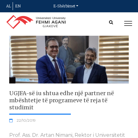
AL
EN
E-Shërbimet
UGJFA-së iu shtua edhe një partner në
mbështetje të programeve të reja të
studimit
22/10/2019
Prof. Ass. Dr. Artan Nimani, Rektor i Universitetit