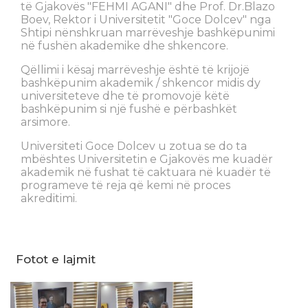
të Gjakovës "FEHMI AGANI" dhe Prof. Dr.Blazo
Boev, Rektor i Universitetit "Goce Dolcev" nga
Shtipi nënshkruan marrëveshje bashkëpunimi
në fushën akademike dhe shkencore.
Qëllimi i kësaj marrëveshje është të krijojë
bashkëpunim akademik / shkencor midis dy
universiteteve dhe të promovojë këtë
bashkëpunim si një fushë e përbashkët
arsimore.
Universiteti Goce Dolcev u zotua se do ta
mbështes Universitetin e Gjakovës me kuadër
akademik në fushat të caktuara në kuadër të
programeve të reja që kemi në proces
akreditimi.
Fotot e lajmit