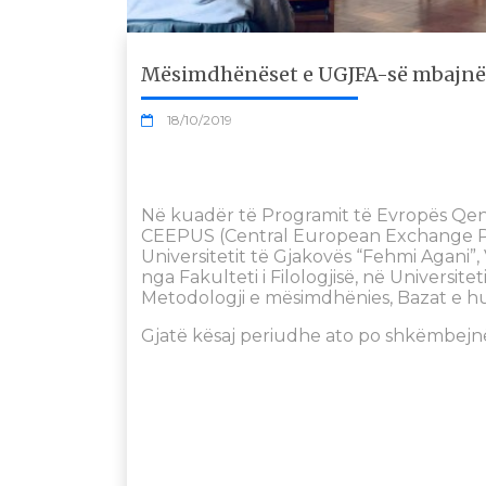
Mësimdhënëset e UGJFA-së mbajnë 
18/10/2019
Në kuadër të Programit të Evropës Qen
CEEPUS (Central European Exchange Pr
Universitetit të Gjakovës “Fehmi Agani”
nga Fakulteti i Filologjisë, në Universi
Metodologji e mësimdhënies, Bazat e h
Gjatë kësaj periudhe ato po shkëmbejn