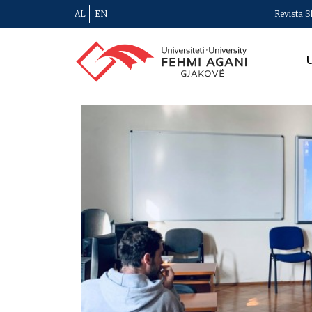
AL
EN
Revista S
U