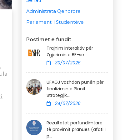
Senati
Administrata Qendrore
Parlamenti i Studentëve
Postimet e fundit
Trajnim Interaktiv për
Zgjerimin e BE-së
30/07/2026
e
ula
UFAGJ vazhdon punën për
finalizimin e Planit
Strategjik...
i.
24/07/2026
Rezultatet përfundimtare
të provimit pranues (afati i
p...