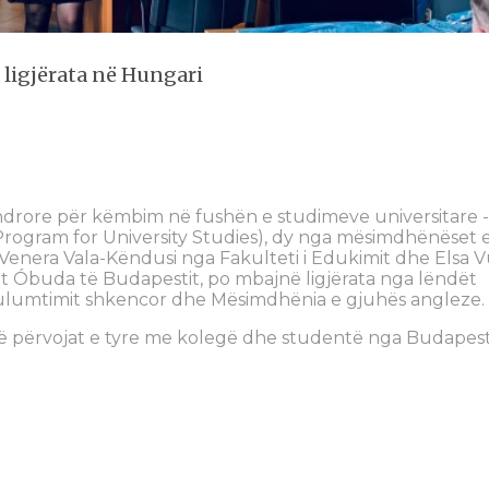
ligjërata në Hungari
drore për këmbim në fushën e studimeve universitare -
ogram for University Studies), dy nga mësimdhënëset 
, Venera Vala-Këndusi nga Fakulteti i Edukimit dhe Elsa V
tetit Óbuda të Budapestit, po mbajnë ligjërata nga lëndët
ulumtimit shkencor dhe Mësimdhënia e gjuhës angleze.
ë përvojat e tyre me kolegë dhe studentë nga Budapest