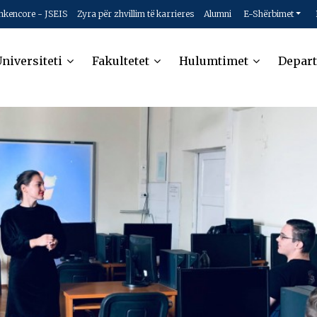
hkencore - JSEIS
Zyra për zhvillim të karrieres
Alumni
E-Shërbimet
niversiteti
Fakultetet
Hulumtimet
Depar