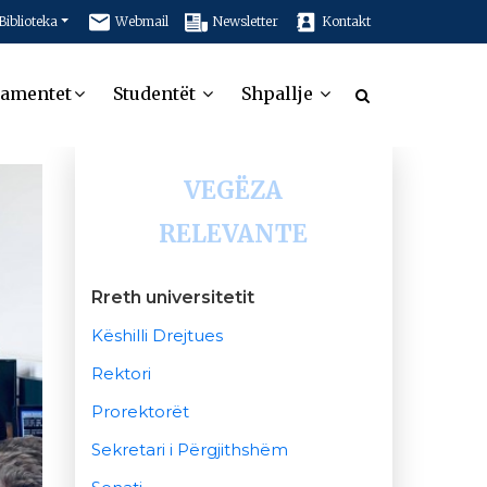
Biblioteka
Webmail
Newsletter
Kontakt
tamentet
Studentët
Shpallje
VEGËZA
RELEVANTE
Rreth universitetit
Këshilli Drejtues
Rektori
Prorektorët
Sekretari i Përgjithshëm