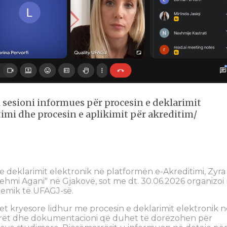
i sesioni informues për procesin e deklarimit
imi dhe procesin e aplikimit për akreditim/
e deklarimit elektronik në platformën e-Akreditimi, Zyra
"Fehmi Agani" në Gjakovë, sot me dt. 30.06.2026 organizoi 
demik të UFAGJ-së.
t kryesore lidhur me procesin e deklarimit elektronik n
larët dhe dokumentacioni që duhet të dorëzohen për