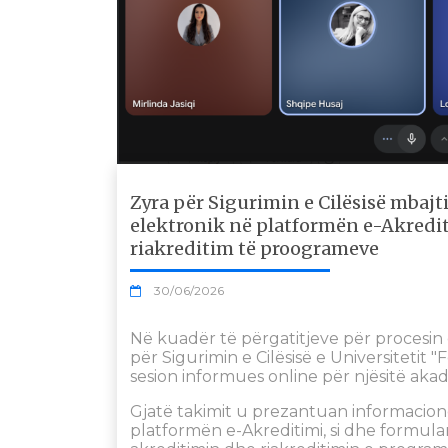
Zyra për Sigurimin e Cilësisë mbajt
elektronik në platformën e-Akredit
riakreditim të proogrameve
30/06/2026
Në kuadër të përgatitjeve për procesin 
për Sigurimin e Cilësisë e Universitetit 
sesion informues online për njësitë aka
Gjatë takimit u prezantuan informacione
platformën e-Akreditimi, si dhe formu