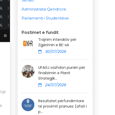
Senati
Administrata Qendrore
Parlamenti i Studentëve
Postimet e fundit
Trajnim Interaktiv për
Zgjerimin e BE-së
30/07/2026
UFAGJ vazhdon punën për
finalizimin e Planit
Strategjik...
24/07/2026
një
Rezultatet përfundimtare
ë
të provimit pranues (afati i
p...