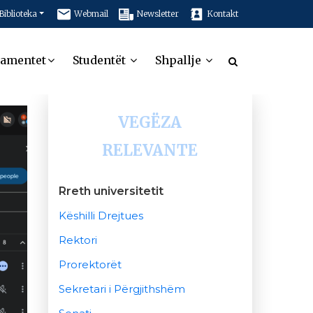
Biblioteka
Webmail
Newsletter
Kontakt
tamentet
Studentët
Shpallje
VEGËZA
RELEVANTE
Rreth universitetit
Këshilli Drejtues
Rektori
Prorektorët
Sekretari i Përgjithshëm