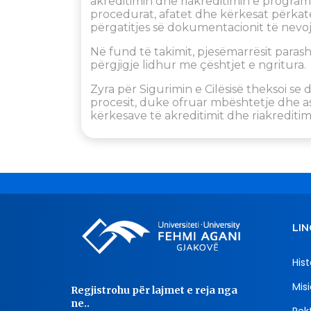
akreditimin dhe riakreditimin e progra
procedurat, afatet dhe kërkesat përkatës
përgatitjes së dokumentacionit të nevo
Në fund të takimit, pjesëmarrësit par
përgjigje lidhur me çështjet e ngritura.
Zyra për Sigurimin e Cilësisë theksoi se 
procesit, duke ofruar mbështetje dhe 
kërkesave të akreditimit dhe riakreditimi
LIN
Hist
Misi
Regjistrohu për lajmet e reja nga
ne..
Rekt