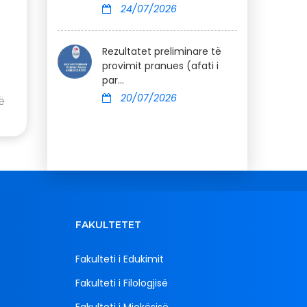
r
24/07/2026
Rezultatet preliminare të
provimit pranues (afati i
par...
20/07/2026
ë
FAKULTETET
Fakulteti i Edukimit
Fakulteti i Filologjisë
Fakulteti i Mjekësisë