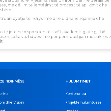
meve studimore. Pjesëmarrësit u informuan në detaje pë
e, me qëllim të lehtësimit të procesit të aplikimit dhe
jshëm.
ashtruan pyetje të ndryshme dhe u dhanë sqarime dhe
do të jetë në dispozicion të stafit akademik gjatë gjithë
asistencë të vazhdueshme për përmbushjen me sukses t
t.
QE NDIHMËSE
HULUMTIMET
oriku
Konferenca
oni dhe Vizioni
Projekte hulumtuese
ori
Vegëza