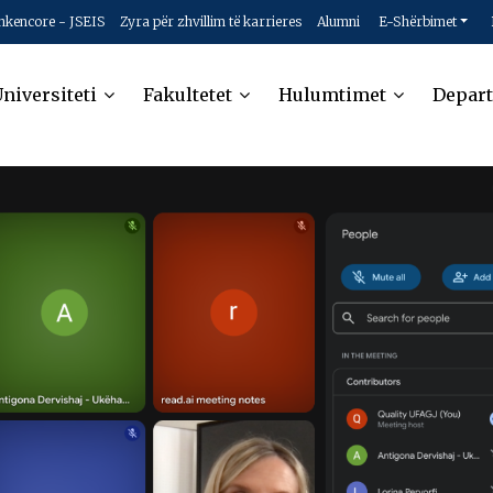
hkencore - JSEIS
Zyra për zhvillim të karrieres
Alumni
E-Shërbimet
niversiteti
Fakultetet
Hulumtimet
Depar