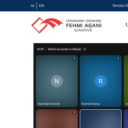
AL
EN
Revista S
U