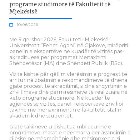
programe studimore të Fakultetit të
Mjekësisë
10/06/2026
Më 9 qershor 2026, Fakulteti i Mjekësisë i
Universitetit “Fehmi Agani” në Gjakovë, mirëpriti
panelin e ekspertëve në kuadër të vizitës pas-
akredituese për programet Menaxhimi
Shëndetësor (MA) dhe Shëndeti Publik (BSc).
Vizita kishte për qëllim vlerësimin e progresit të
arritur në zbatimin e rekomandimeve të dhëna
gjatë procesit të akreditimit, si dhe shqyrtimin e
zhvillimeve dhe përmirësimeve të realizuara në
këto programe studimore. Në kuadër të
agjendës së vizitës, paneli i ekspertëve zhvilloi
takime me menaxhmentin e fakultetit, stafin
akademik dhe studentët.
Gjatë takimeve u diskutua mbi ecurinë e
programeve, masat e ndërmarra për avancimin e
cilësisë në mësimdhënie dhe mësimnxënie, si