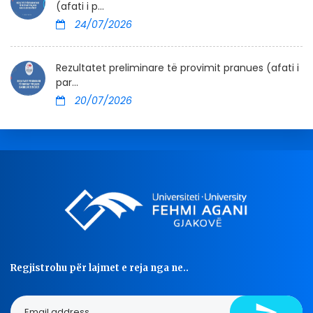
(afati i p...
24/07/2026
Rezultatet preliminare të provimit pranues (afati i
par...
20/07/2026
Regjistrohu për lajmet e reja nga ne..