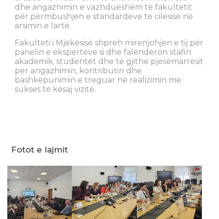
dhe angazhimin e vazhdueshëm të fakultetit
për përmbushjen e standardeve të cilësisë në
arsimin e lartë.
Fakulteti i Mjekësisë shpreh mirënjohjen e tij për
panelin e ekspertëve si dhe falënderon stafin
akademik, studentët dhe të gjithë pjesëmarrësit
për angazhimin, kontributin dhe
bashkëpunimin e treguar në realizimin me
sukses të kësaj vizite.
Fotot e lajmit