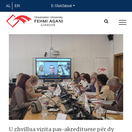
AL
EN
E-Shërbimet
U zhvillua vizita pas-akredituese për dy