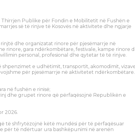
ur Thirrjen Publike për Fondin e Mobilitetit në Fushën e
marrjes së të rinjve të Kosovës në aktivitete dhe ngjarje
rinjtë dhe organizatat rinore për pjesëmarrje në
e rinore, gara ndërkombëtare, festivale, kampe rinore 
villimin personal, profesional dhe qytetar të të rinjve.
 shpenzimet e udhëtimit, transportit, akomodimit, vizave
nevojshme për pjesëmarrje në aktivitetet ndërkombëtare.
ra në fushën e rinisë;
e rinj dhe grupet rinore që përfaqësojnë Republikën e
or 2026.
 që të shfrytëzojnë këtë mundësi për të përfaqësuar
 dhe për të ndërtuar ura bashkëpunimi në arenën