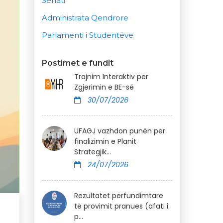
Senati
Administrata Qendrore
Parlamenti i Studentëve
Postimet e fundit
Trajnim Interaktiv për
Zgjerimin e BE-së
30/07/2026
UFAGJ vazhdon punën për
finalizimin e Planit
Strategjik...
24/07/2026
Rezultatet përfundimtare
të provimit pranues (afati i
p...