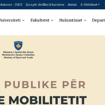
hkencore - JSEIS
Zyra për zhvillim të karrieres
Alumni
E-Shërbimet
niversiteti
Fakultetet
Hulumtimet
Depar