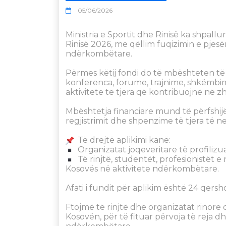
05/06/2026
Ministria e Sportit dhe Rinisë ka shpall
Rinisë 2026, me qëllim fuqizimin e pjesë
ndërkombëtare.
Përmes këtij fondi do të mbështeten të 
konferenca, forume, trajnime, shkëmbim
aktivitete të tjera që kontribuojnë në zh
Mbështetja financiare mund të përfshijë
regjistrimit dhe shpenzime të tjera të 
Të drejtë aplikimi kanë:
Organizatat joqeveritare të profilizua
Të rinjtë, studentët, profesionistët 
Kosovës në aktivitete ndërkombëtare.
Afati i fundit për aplikim është 24 qersh
Ftojmë të rinjtë dhe organizatat rinore
Kosovën, për të fituar përvoja të reja