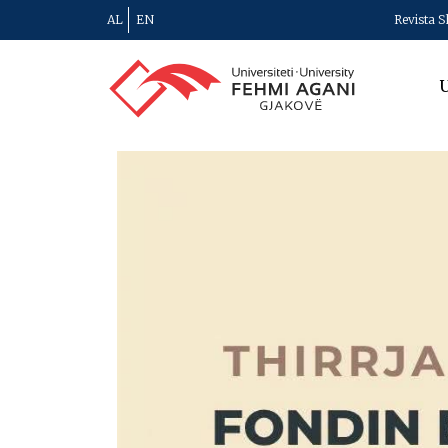
AL
EN
Revista S
U