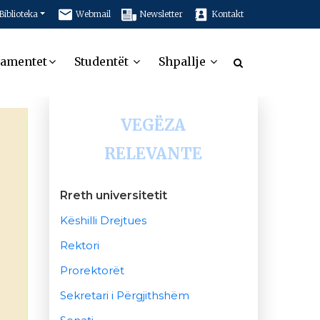
Biblioteka
Webmail
Newsletter
Kontakt
tamentet
Studentët
Shpallje
VEGËZA
RELEVANTE
Rreth universitetit
Këshilli Drejtues
Rektori
Prorektorët
Sekretari i Përgjithshëm