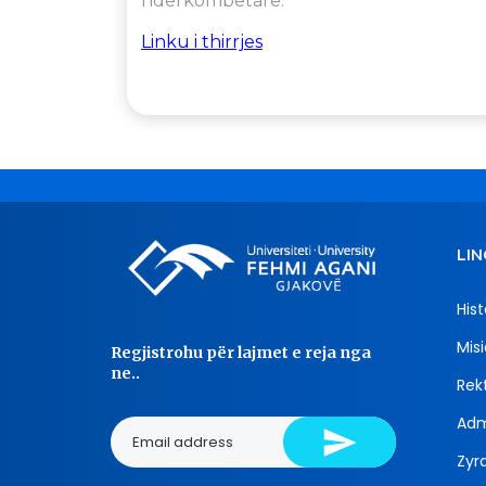
ndërkombëtare.
Linku i thirrjes
LIN
Hist
Misi
Regjistrohu për lajmet e reja nga
ne..
Rekt
Adm
Zyra