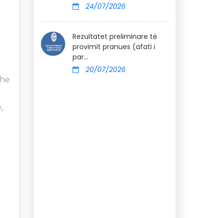
24/07/2026
Rezultatet preliminare të
provimit pranues (afati i
par...
20/07/2026
dhe
,