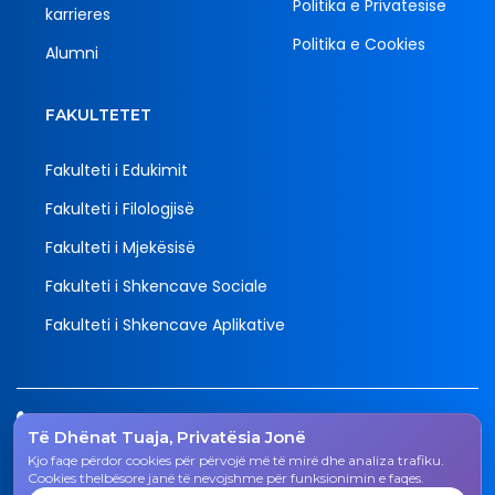
Politika e Privatësisë
karrieres
Politika e Cookies
Alumni
FAKULTETET
Fakulteti i Edukimit
Fakulteti i Filologjisë
Fakulteti i Mjekësisë
Fakulteti i Shkencave Sociale
Fakulteti i Shkencave Aplikative
Tel.
Të Dhënat Tuaja, Privatësia Jonë
038 200 20 831
Kjo faqe përdor cookies për përvojë më të mirë dhe analiza trafiku.
Email
Cookies thelbësore janë të nevojshme për funksionimin e faqes.