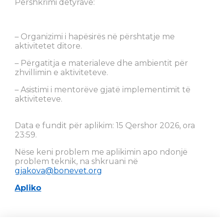
Përshkrimi detyrave:
– Organizimi i hapësirës në përshtatje me
aktivitetet ditore.
– Përgatitja e materialeve dhe ambientit për
zhvillimin e aktiviteteve.
– Asistimi i mentorëve gjatë implementimit të
aktiviteteve.
Data e fundit për aplikim: 15 Qershor 2026, ora
23:59.
Nëse keni problem me aplikimin apo ndonjë
problem teknik, na shkruani në
gjakova@bonevet.org
Apliko