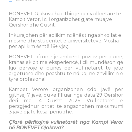
BONEVET Gjakova hap thirrje për vullnetarë të
Kampit Veror, i cili organizohet gjatë muajve
Qershor dhe Gusht.
Inkurajohen për aplikim nxënësit nga shkollat e
mesme dhe studentët e universiteteve. Mosha
për aplikim është 16+ vjeç.
BONEVET ofron një ambient pozitiv për punë,
krahas ekipit me eksperiencë, i cili mundëson që
kjo përvojë e punës për vullnetarët të jetë
argëtuese dhe poashtu të ndikoj në zhvillimin e
tyre profesional.
Kampet Verore organizohen çdo javë për
gjithsej 7 javë, duke filluar nga data 29 Qershor
deri më 14 Gusht 2026. Vullnetarët e
përzgjedhur pritet të angazhohen maksimumi
3 javë gjatë kësaj periudhe.
Çfarë përfitojnë vullnetarët nga Kampi Veror
në BONEVET Gjakova?