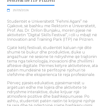
Festival në ITP Prizren
29/05/2026
Studentët e Universitetit “Fehmi Agani” në
Gjakovë, së bashku me Rektorin e Universitetit,
Prof. Ass. Dr. Drilon Bunjaku, morën pjesë në
aktivitetin “Digital Skills Festival”, i cili u mbajt në
Innovation and Training Park (ITP) në Prizren.
Gjatë këtij festivali, studentët kaluan një ditë
shumë të bukur dhe produktive, duke u
angazhuar në sesione të ndryshme që trajtonin
tema nga teknologjia, inovacioni dhe zhvillimi i
aftësive digjitale. Përmes këtyre aktiviteteve, ata
patën mundësinë të përfitojnë njohuri të
vlefshme dhe eksperienca të reja profesionale.
Përveç pjesës edukative, pjesëmarrësit u
argëtuan edhe me lojëra dhe aktivitete të
ndryshme interaktive, duke krijuar një
atmosferë pozitive dhe bashkëpunuese. Po
ashtu, studentët patën rastin të krijojnë njohje
të reja dhe të ndërtojnë rrjete bashkëpunimi