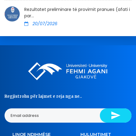
Rezultatet preliminare të provimit pranues (afati i
par...
20/07/2026
Regjistrohu për lajmet e reja nga ne..
LINQE NDIHMËSE
HULUMTIMET