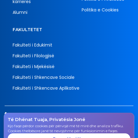
karrieres
Politika e Cookies
Alumni
FAKULTETET
Fakulteti i Edukimit
Fakulteti i Filologjisë
Fakulteti i Mjekësisë
Fakulteti i Shkencave Sociale
Fakulteti i Shkencave Aplikative
Tel.
Të Dhënat Tuaja, Privatësia Jonë
038 200 20 831
Kjo faqe përdor cookies për përvojë më të mirë dhe analiza trafiku.
Email
Cookies thelbësore janë të nevojshme për funksionimin e faqes.
rektorati@uni-gjk.org