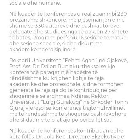
sociale dhe humane.
Në kuadër të konferencës u realizuan mbi 230
prezantime shkencore, me pjesëmarrjen e më
shumë se 330 autorëve dhe bashkautorëve,
delegatë dhe studiues nga të paktën 27 shtete
të botës. Programi përfshiu 16 sesione tematike
dhe sesione speciale, si dhe diskutime
akademike ndërdisiplinore.
Rektori i Universitetit “Fehmi Agani” në Gjakovë,
Prof. Ass. Dr. Drilon Bunjaku, theksoi se kjo
konferencë paraqet një hapësirë të
rëndësishme ku krijohen lidhje të reja
akademike dhe profesionale, si dhe formohen
gjenerata të reja që do të kontribuojnë për
shoqërinë e së ardhmes. Ndërsa, Rektori i
Universitetit “Luigj Gurakuqi” në Shkodër Tonin
Gjuraj vlerësoi se konferenca trajton zhvillimet
më të rëndësishme të shoqërisë bashkëkohore
dhe sfidat me të cilat ajo po përballet sot.
Në kuadër të konferencës kontribuuan edhe
këta folës: Dr. Jola Kepi, Drejtore Ekzekutive e