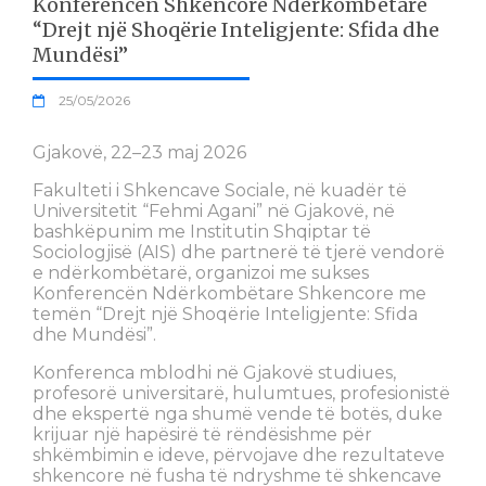
Konferencën Shkencore Ndërkombëtare
“Drejt një Shoqërie Inteligjente: Sfida dhe
Mundësi”
25/05/2026
Gjakovë, 22–23 maj 2026
Fakulteti i Shkencave Sociale, në kuadër të
Universitetit “Fehmi Agani” në Gjakovë, në
bashkëpunim me Institutin Shqiptar të
Sociologjisë (AIS) dhe partnerë të tjerë vendorë
e ndërkombëtarë, organizoi me sukses
Konferencën Ndërkombëtare Shkencore me
temën “Drejt një Shoqërie Inteligjente: Sfida
dhe Mundësi”.
Konferenca mblodhi në Gjakovë studiues,
profesorë universitarë, hulumtues, profesionistë
dhe ekspertë nga shumë vende të botës, duke
krijuar një hapësirë të rëndësishme për
shkëmbimin e ideve, përvojave dhe rezultateve
shkencore në fusha të ndryshme të shkencave