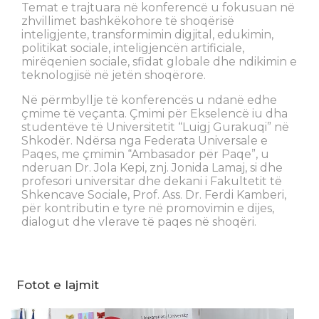
Temat e trajtuara në konferencë u fokusuan në
zhvillimet bashkëkohore të shoqërisë
inteligjente, transformimin digjital, edukimin,
politikat sociale, inteligjencën artificiale,
mirëqenien sociale, sfidat globale dhe ndikimin e
teknologjisë në jetën shoqërore.
Në përmbyllje të konferencës u ndanë edhe
çmime të veçanta. Çmimi për Ekselencë iu dha
studentëve të Universitetit “Luigj Gurakuqi” në
Shkodër. Ndërsa nga Federata Universale e
Paqes, me çmimin “Ambasador për Paqe”, u
nderuan Dr. Jola Kepi, znj. Jonida Lamaj, si dhe
profesori universitar dhe dekani i Fakultetit të
Shkencave Sociale, Prof. Ass. Dr. Ferdi Kamberi,
për kontributin e tyre në promovimin e dijes,
dialogut dhe vlerave të paqes në shoqëri.
Fotot e lajmit