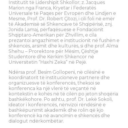
Institutit të Lidershipit Shkollor; z. Jacques
Marion nga Franca, Kryetar i Federatës
Universale të Paqes për Evropën dhe Lindjen e
Mesme, Prof. Dr. Robert Çitozi, i cili foli në emër
të Akademisë së Shkencave të Shqipërisë, znj.
Jonida Lamaj, përfaqësuese e Fondacionit
Shqiptaro-Amerikan për Zhvillim, e cila
prezantoi angazhimet e institucionit në fushën e
shkencës, arsimit dhe kulturës, si dhe prof. Alma
Shehu – Prorektore për Mësim, Çështje
Studentore dhe Kërkim Shkencor në
Universitetin “Haxhi Zeka” në Pejë.
Ndërsa prof. Besim Gollopeni, në cilësinë e
koordinatorit të institucioneve partnere dhe
organizuesve të konferencës, theksoi se
konferenca ka një vlerë të veçantë në
kontekstin e kohës në të cilën po jeton shoqëria
bashkëkohore. Po ashtu, prof. Dr. Lekë Sokoli,
ideator i konferencës, nënvizoi rëndësinë e
bashkëpunimit akademik dhe rolin që kjo
konferencë ka në avancimin e shkencës dhe
dialogut ndërkombëtar.