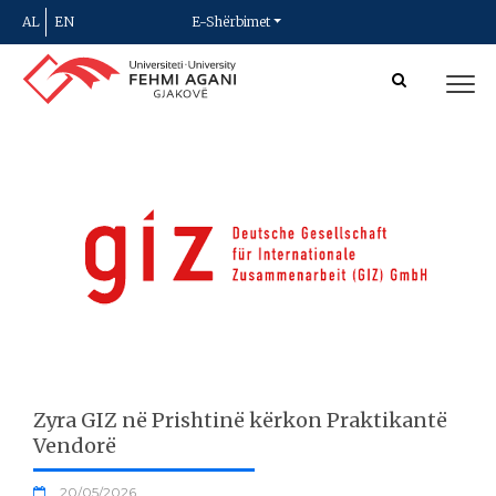
AL
EN
E-Shërbimet
Zyra GIZ në Prishtinë kërkon Praktikantë
Vendorë
20/05/2026