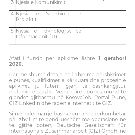
3
Njësia e Komunikimit
1
4
Njësia e Shërbimit të
1
Projektit
5
Njësia e Teknologjisë së
1
Informacionit (TI)
Afati i fundit për aplikime është
1 qershori
2026.
Për më shumë detaje në lidhje me përshkrimet
e punës, kualifikimet e kërkuara dhe procesin e
aplikimit, ju lutemi gjeni të bashkangjitur
njoftimin e stazhit. Vendi i lirë i punës mund të
gjendet gjithashtu në KosovaJob, Portal Pune,
GIZ LinkedIn dhe faqen e internetit të GIZ.
Si një ndërmarrje bashkëpunimi ndërkombëtar
për zhvillim të qëndrueshëm me operacione në
të gjithë botën, Deutsche Gesellschaft für
Internationale Zusammenarbeit (GIZ) GmbH, në