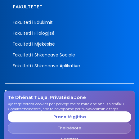
FAKULTETET
Fakulteti i Edukimit
Fakulteti i Filologjisë
Fakulteti i Mjekësisë
Fakulteti i Shkencave Sociale
Fakulteti i Shkencave Aplikative
Tel.
Të Dhënat Tuaja, Privatësia Jonë
038 200 20 831
Kjo faqe përdor cookies për përvojë më të mirë dhe analiza trafiku.
Email
Cookies thelbësore janë të nevojshme për funksionimin e faqes.
rektorati@uni-gjk.org
Prano të gjitha
Adresa
Thelbësore
Rektorati - Rr. "Ismail Qemali", n.n., 50 000 Gjakovë,
Republika e Kosovës