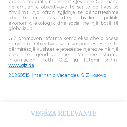
pronësi federale, mbështet Qeverinë Gjermane
në arritjen e objektivave të saj të politikës së
zhvillimit. Ajo ofron zgjidhje të qëndrueshme
dhe të orientuara drejt zhvillimit politik,
ekonomik, ekologjik dhe social në një botë të
globalizuar.
GIZ promovon reforma komplekse dhe procese
ndryshimi. Objektivi i saj i korporatës është të
përmirësojë kushtet e jetesës së njerëzve në një
bazë të qëndrueshme. Për më shumë
informacion rreth GIZ, ju lutemi shihni:
www.giz.de
.
20260515_Internship Vacancies_GIZ Kosovo
VEGËZA RELEVANTE