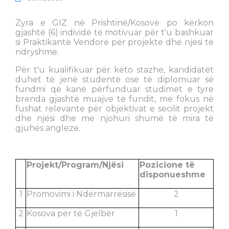
Zyra e GIZ në Prishtinë/Kosovë po kërkon
gjashtë (6) individë të motivuar për t'u bashkuar
si Praktikantë Vendorë për projekte dhe njësi të
ndryshme.
Për t'u kualifikuar për këto stazhe, kandidatët
duhet të jenë studentë ose të diplomuar së
fundmi që kanë përfunduar studimet e tyre
brenda gjashtë muajve të fundit, me fokus në
fushat relevante për objektivat e secilit projekt
dhe njësi dhe me njohuri shumë të mira të
gjuhës angleze.
Projekt/Program/Njësi
Pozicione të
disponueshme
1
Promovimi i Ndërmarrësisë
2
2
Kosova për të Gjelbër
1