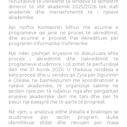
rezultateve të vlerësimit të lëndëve të semestrit
dimëror të vitit akademik 2025/2026 tek stafi
akademik dhe menaxhmentit të i njësive
akademike.
Ajo njoftoi Komisionin lidhur me ecurinë e
programeve që janë në proces të akreditimit,
dhe ecurinë e procesit Pas Akreditiues për
programin Informatikë Inxhinierike.
Një ndër çështjet kryesore të diskutuara ishte
procesi i akreditimit dhe riakreditimit të
programeve studimore, i cili pritet të përfundojë
deri më 31 korrik 2026. U theksua rëndësia e
këtij procesi dhe u vendos që Zyra për Sigurimin
e Cilësisë, në bashkëpunim me koordinatorët e
njësive akademike, të organizojë takime në
secilën njësi për të ndjekur nga afër përgatitjet
enjësive akademike deri më tani dhe për të
pasur një pasqyrë më të qartë të progresit.
Në vijim, u analizua edhe shkalla e braktisjes së
studimeve për secilin program, duke
identifikuar sfidat dhe nevojën për masa