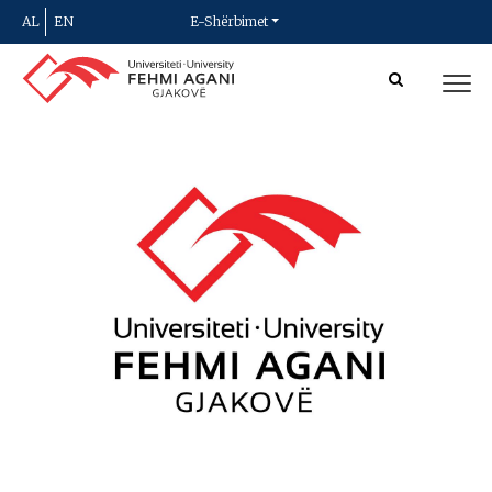
AL
EN
E-Shërbimet