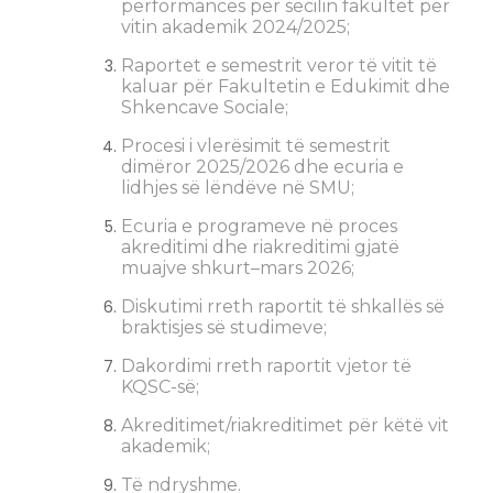
performancës për secilin fakultet për
vitin akademik 2024/2025;
Raportet e semestrit veror të vitit të
kaluar për Fakultetin e Edukimit dhe
Shkencave Sociale;
Procesi i vlerësimit të semestrit
dimëror 2025/2026 dhe ecuria e
lidhjes së lëndëve në SMU;
Ecuria e programeve në proces
akreditimi dhe riakreditimi gjatë
muajve shkurt–mars 2026;
Diskutimi rreth raportit të shkallës së
braktisjes së studimeve;
Dakordimi rreth raportit vjetor të
KQSC-së;
Akreditimet/riakreditimet për këtë vit
akademik;
Të ndryshme.