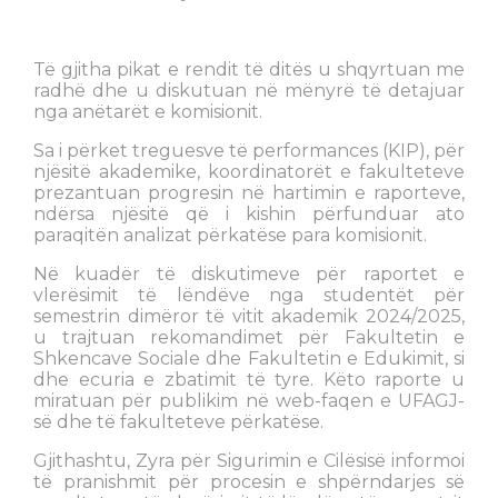
Të gjitha pikat e rendit të ditës u shqyrtuan me
radhë dhe u diskutuan në mënyrë të detajuar
nga anëtarët e komisionit.
Sa i përket treguesve të performances (KIP), për
njësitë akademike, koordinatorët e fakulteteve
prezantuan progresin në hartimin e raporteve,
ndërsa njësitë që i kishin përfunduar ato
paraqitën analizat përkatëse para komisionit.
Në kuadër të diskutimeve për raportet e
vlerësimit të lëndëve nga studentët për
semestrin dimëror të vitit akademik 2024/2025,
u trajtuan rekomandimet për Fakultetin e
Shkencave Sociale dhe Fakultetin e Edukimit, si
dhe ecuria e zbatimit të tyre. Këto raporte u
miratuan për publikim në web-faqen e UFAGJ-
së dhe të fakulteteve përkatëse.
Gjithashtu, Zyra për Sigurimin e Cilësisë informoi
të pranishmit për procesin e shpërndarjes së