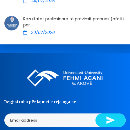
24/07/2026
Rezultatet preliminare të provimit pranues (afati i
par...
20/07/2026
Regjistrohu për lajmet e reja nga ne..