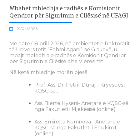
Mbahet mbledhja e radhës e Komisionit
Qendror për Sigurimin e Cilësisë në UFAGJ
21/04/2026
Me date 08 prill 2026, në ambientet e Rektoratit
të Universitetit “Fehmi Agani” në Gjakovë, u
mbajt mbledhja e radhës e Komisionit Qendror
për Sigurimin e Cilësisë dhe Vlerësimit.
Në këtë mbledhje morën pjesë:
Prof. Ass. Dr. Petrir Duraj – Kryesues i
KQSC-së ;
Ass. Blertë Hyseni- Anëtare e KQSC-së
nga Fakutleti i Mjekësisë (online);
Ass. Emirejta Kumnova - Anëtare e
KQSC-së nga Fakutleti i Edukimit
(online);