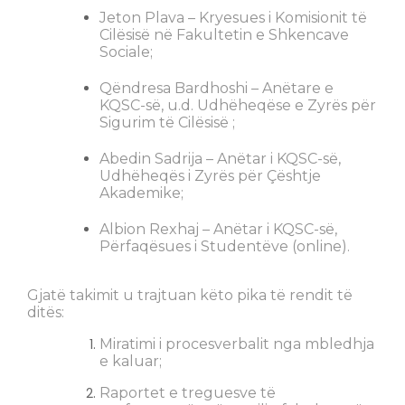
Jeton Plava – Kryesues i Komisionit të
Cilësisë në Fakultetin e Shkencave
Sociale;
Qëndresa Bardhoshi – Anëtare e
KQSC-së, u.d. Udhëheqëse e Zyrës për
Sigurim të Cilësisë ;
Abedin Sadrija – Anëtar i KQSC-së,
Udhëheqës i Zyrës për Çështje
Akademike;
Albion Rexhaj – Anëtar i KQSC-së,
Përfaqësues i Studentëve (online).
Gjatë takimit u trajtuan këto pika të rendit të
ditës:
Miratimi i procesverbalit nga mbledhja
e kaluar;
Raportet e treguesve të