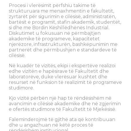
Procesi i vlerësimit përfshiu takime të
strukturuara me menaxhmentin e fakultetit,
zyrtarët për sigurimin e cilësisë, administratën,
bartësit e programit, stafin akademik, studentët,
si dhe me Bordin Këshillëdhënës Industrial.
Diskutimet u fokusuan në përmbajtjen
akademike të programeve, kapacitetet
njerëzore, infrastrukturën, bashkëpunimin me
partnerët dhe përmbushjen e standardeve të
cilësisë.
Në kuadër të vizitës, ekipi i ekspertëve realizoi
edhe vizitën e hapësirave të Fakultetit dhe
laboratorëve, duke vlerësuar kushtet dhe
resurset në funksion të realizimit të programeve
studimore.
Kjo vizitë përbën një hap të rëndësishëm në
avancimin e cilësisë akademike dhe në zgjerimin
e ofertës studimore të Fakultetit të Mjekësisë.
Faleminderojmë të gjithë ata që kontribuuan
dhe u angazhuan në këtë proces të
rëndësishëm institucional.