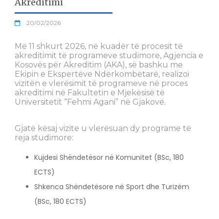
Akreditimi
20/02/2026
Më 11 shkurt 2026, në kuadër të procesit të
akreditimit të programeve studimore, Agjencia e
Kosovës për Akreditim (AKA), së bashku me
Ekipin e Ekspertëve Ndërkombëtarë, realizoi
vizitën e vlerësimit të programeve në proces
akreditimi në Fakultetin e Mjekësisë të
Universitetit “Fehmi Agani” në Gjakovë.
Gjatë kësaj vizite u vlerësuan dy programe të
reja studimore:
Kujdesi Shëndetësor në Komunitet (BSc, 180
ECTS)
Shkenca Shëndetësore në Sport dhe Turizëm
(BSc, 180 ECTS)