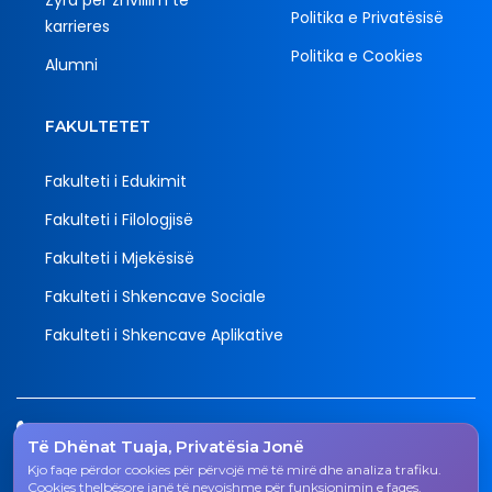
Politika e Privatësisë
karrieres
Politika e Cookies
Alumni
FAKULTETET
Fakulteti i Edukimit
Fakulteti i Filologjisë
Fakulteti i Mjekësisë
Fakulteti i Shkencave Sociale
Fakulteti i Shkencave Aplikative
Tel.
Të Dhënat Tuaja, Privatësia Jonë
038 200 20 831
Kjo faqe përdor cookies për përvojë më të mirë dhe analiza trafiku.
Email
Cookies thelbësore janë të nevojshme për funksionimin e faqes.