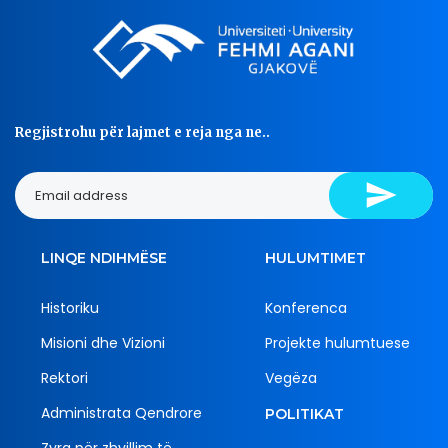
Regjistrohu për lajmet e reja nga ne..
LINQE NDIHMËSE
HULUMTIMET
Historiku
Konferenca
Misioni dhe Vizioni
Projekte hulumtuese
Rektori
Vegëza
Administrata Qendrore
POLITIKAT
Zyra për zhvillim të