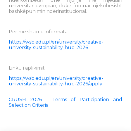
ndërkombëtar dhe njohje me mjedisin
universitar evropian, duke forcuar njëkohësisht
bashkëpunimin ndërinstitucional.
Për më shumë informata:
https://wsb.edu.pl/en/university/creative-
university-sustainability-hub-2026
Linku i aplikimit:
https://wsb.edu.pl/en/university/creative-
university-sustainability-hub-2026/apply
CRUSH 2026 – Terms of Participation and
Selection Criteria