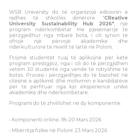
WSB University do të organizojë edicionin e
radhës të shkollës dimërore "
CReative
University Sustainability Hub 2026"
, një
program ndërkombëtar me pjesëmarrje të
përzgjedhur nga mbarë bota, i cili synon të
ofrojë një përvojë akademike dhe
ndërkulturore të nivelit të lartë në Poloni.
Ftojmë studentët tuaj të aplikojnë për këtë
program prestigjioz, nga i cili do të përzgjidhen
vetëm 30 studentë nga vende të ndryshme të
botës. Procesi i përzgjedhjes do të bazohet në
cilësinë e aplikimit dhe motivimin e kandidatëve
për të përfituar nga kjo eksperiencë unike
akademike dhe ndërkombëtare.
Programi do të zhvillohet në dy komponentë:
• Komponenti online: 18–20 Mars 2026
• Mbërritja fizike në Poloni: 23 Mars 2026