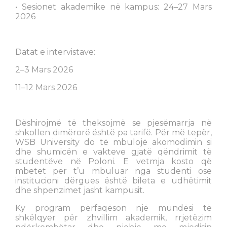
• Sesionet akademike në kampus: 24–27 Mars
2026
Datat e intervistave:
2–3 Mars 2026
11–12 Mars 2026
Dëshirojmë të theksojmë se pjesëmarrja në
shkollen dimërorë është pa tarifë. Për më tepër,
WSB University do të mbulojë akomodimin si
dhe shumicën e vakteve gjatë qëndrimit të
studentëve në Poloni. E vetmja kosto që
mbetet për t’u mbuluar nga studenti ose
institucioni dërgues është bileta e udhëtimit
dhe shpenzimet jasht kampusit.
Ky program përfaqëson një mundësi të
shkëlqyer për zhvillim akademik, rrjetëzim