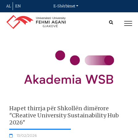
AL
EN
E-Shërbimet
Hapet thirrja për Shkollën dimërore
"CReative University Sustainability Hub
2026"
13/02/2026