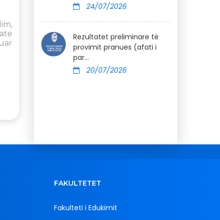
24/07/2026
im,
atë
Rezultatet preliminare të
uar
provimit pranues (afati i
par...
20/07/2026
FAKULTETET
Fakulteti i Edukimit