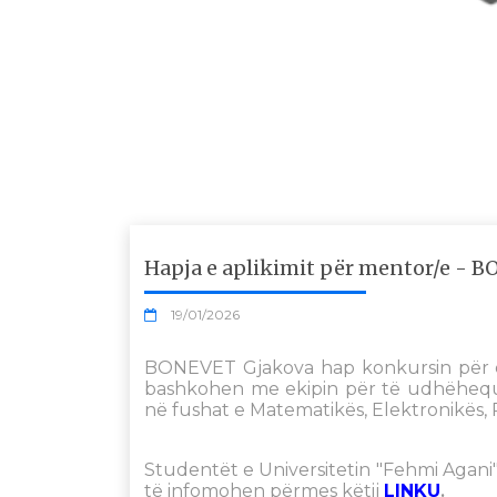
Hapja e aplikimit për mentor/e - 
19/01/2026
BONEVET Gjakova hap konkursin për ent
bashkohen me ekipin për të udhëhequr
në fushat e Matematikës, Elektronikës, R
Studentët e Universitetin "Fehmi Agani"
të infomohen përmes këtij
LINKU
.