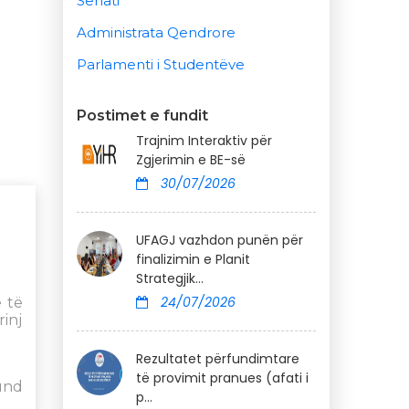
Senati
Administrata Qendrore
Parlamenti i Studentëve
Postimet e fundit
Trajnim Interaktiv për
Zgjerimin e BE-së
30/07/2026
UFAGJ vazhdon punën për
finalizimin e Planit
Strategjik...
24/07/2026
 të
inj
Rezultatet përfundimtare
të provimit pranues (afati i
mund
p...