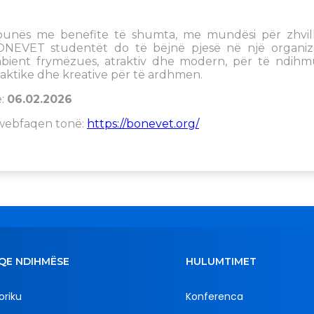
unës me benefite të shumta, me mundësi për zhvill
BONEVET studentët do të bëjnë pjesë në një organiz
bient frymëzues, atraktiv dhe modern, për të ndihm
 praktike dhe kreative për të ardhmen.
ë:
06.02.2026
 webfaqen tonë:
https://bonevet.org/
QE NDIHMËSE
HULUMTIMET
oriku
Konferenca