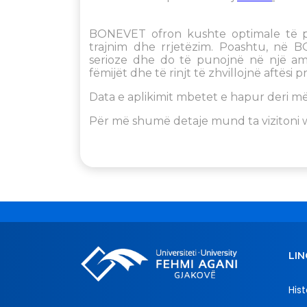
BONEVET ofron kushte optimale të p
trajnim dhe rrjetëzim. Poashtu, në 
serioze dhe do të punojnë në një am
fëmijët dhe të rinjt të zhvillojnë aftësi
Data e aplikimit mbetet e hapur deri m
Për më shumë detaje mund ta vizitoni
LIN
Hist