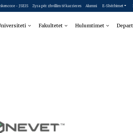
hkencore - JSEIS
Zyra për zhvillim të karrieres
Alumni
E-Shërbimet
niversiteti
Fakultetet
Hulumtimet
Depar