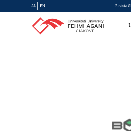
AL
EN
Revista S
U