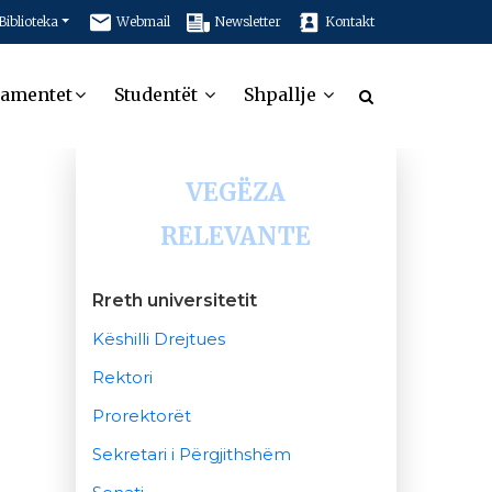
Biblioteka
Webmail
Newsletter
Kontakt
tamentet
Studentët
Shpallje
VEGËZA
RELEVANTE
Rreth universitetit
Këshilli Drejtues
Rektori
Prorektorët
Sekretari i Përgjithshëm