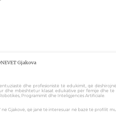
BONEVET Gjakova
uziastë dhe profesionistë të edukimit, që dëshirojnë
 dhe mbështetur klasat edukative për fëmije dhe të r
obotikës, Programimit dhe Inteligjencës Artificiale.
 në Gjakovë, që janë të interesuar në bazë të profilit 