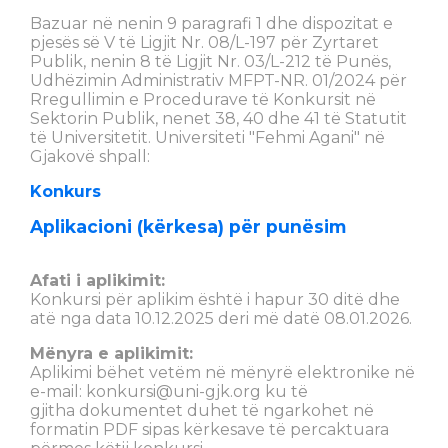
Bazuar në nenin 9 paragrafi 1 dhe dispozitat e
pjesës së V të Ligjit Nr. 08/L-197 për Zyrtaret
Publik, nenin 8 të Ligjit Nr. 03/L-212 të Punës,
Udhëzimin Administrativ MFPT-NR. 01/2024 për
Rregullimin e Procedurave të Konkursit në
Sektorin Publik, nenet 38, 40 dhe 41 të Statutit
të Universitetit. Universiteti "Fehmi Agani" në
Gjakovë shpall:
Konkurs
Aplikacioni (kërkesa) për punësim
Afati i aplikimit:
Konkursi për aplikim është i hapur 30 ditë dhe
atë nga data 10.12.2025 deri më datë 08.01.2026.
Mënyra e aplikimit:
Aplikimi bëhet vetëm në mënyrë elektronike në
e-mail:
konkursi@uni-gjk.org
ku të
gjitha dokumentet duhet të ngarkohet në
formatin PDF sipas kërkesave të percaktuara