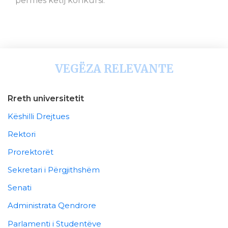
përmes këtij konkursi.
VEGËZA RELEVANTE
Rreth universitetit
Këshilli Drejtues
Rektori
Prorektorët
Sekretari i Përgjithshëm
Senati
Administrata Qendrore
Parlamenti i Studentëve