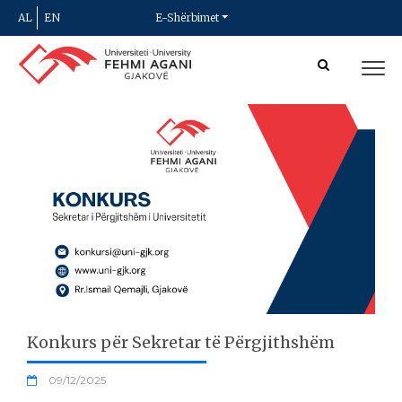
AL
EN
E-Shërbimet
Konkurs për Sekretar të Përgjithshëm
09/12/2025