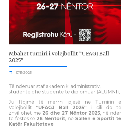
Mbahet turniri i volejbollit “UFAGJ Ball
2025”
17/11/2025
Të nderuar staf akademik, administrativ,
studentë dhe studentë të diplomuar (ALUMNI),
Ju ftojmë të merrni pjesë në Turnirin e
Volejbollit
“UFAGJ Ball 2025”
, i cili do të
zhvillohet më
26 dhe 27 Nëntor 2025
, në nder
të festës së
28 Nëntorit
, në
Sallën e Sportit të
Katër Fakulteteve
.