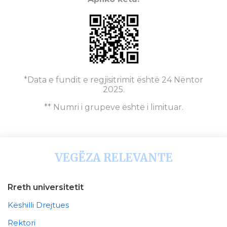
*Data e fundit e regjisitrimit është 24 Nëntor
2025.
** Numri i grupeve është i limituar.
VEGËZA RELEVANTE
Rreth universitetit
Këshilli Drejtues
Rektori