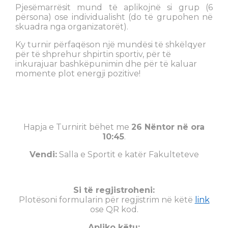
Pjesëmarrësit mund të aplikojnë si grup (6
përsona) ose individualisht (do të grupohen në
skuadra nga organizatorët).
Ky turnir përfaqëson një mundësi të shkëlqyer
për të shprehur shpirtin sportiv, për të
inkurajuar bashkëpunimin dhe për të kaluar
momente plot energji pozitive!
Hapja e Turnirit bëhet me
26 Nëntor në ora
10:45
.
Vendi:
Salla e Sportit e katër Fakulteteve
Si të regjistroheni:
Plotësoni formularin për regjistrim në këtë
link
ose QR kod.
Apliko këtu: