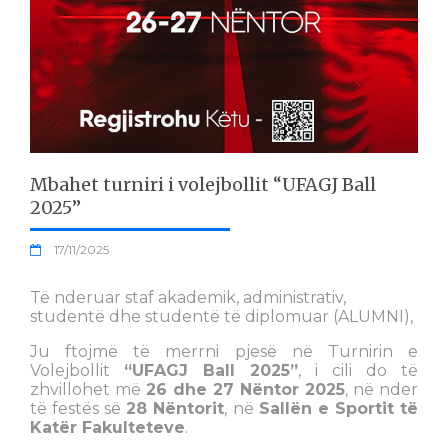
Mbahet turniri i volejbollit “UFAGJ Ball
2025”
17/11/2025
Të nderuar staf akademik, administrativ,
studentë dhe studentë të diplomuar (ALUMNI),
Ju ftojmë të merrni pjesë në Turnirin e
Volejbollit
“UFAGJ Ball 2025”
, i cili do të
zhvillohet më
26 dhe 27 Nëntor 2025
, në nder
të festës së
28 Nëntorit
, në
Sallën e Sportit të
Katër Fakulteteve
.