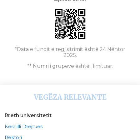
*Data e fundit e regjisitrimit është 24 Nëntor
2025.
** Numri i grupeve është i limituar.
VEGËZA RELEVANTE
Rreth universitetit
Këshilli Drejtues
Rektori