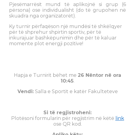
Pjesëmarrësit mund të aplikojnë si grup (6
përsona) ose individualisht (do të grupohen në
skuadra nga organizatorët).
Ky turnir përfaqëson një mundësi të shkëlqyer
për të shprehur shpirtin sportiv, për të
inkurajuar bashkëpunimin dhe për të kaluar
momente plot energji pozitive!
Hapja e Turnirit bëhet me
26 Nëntor në ora
10:45
.
Vendi:
Salla e Sportit e katër Fakulteteve
Si të regjistroheni:
Plotësoni formularin për regjistrim në këtë
link
ose QR kod.
Apliko këtu: