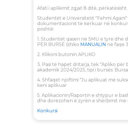
Afati i aplikimit zgjat 8 ditë, përkatësish
Studentët e Universitetit "Fehmi Agani" 
dokumentacionit të kërkuar në konkurs
poshtë:
1. Studentët qasen në SMU e tyre dhe 
PËR BURSË (shiko
MANUALIN
në faqe 
2. Klikoni butonin APLIKO
3. Pasi të hapet dritarja, tek "Apliko pë
akademik 2024/2025, tipi i bursës: Burs
4. Shfaqet njoftimi "Ju aplikuat me suks
keni aplikuar
5. Aplikacionin/Raportin e shtypur e b
dhe dorëzohen ë zyrën e shërbimit me 
Konkursi