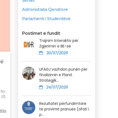
Senati
Administrata Qendrore
Parlamenti i Studentëve
Postimet e fundit
Trajnim Interaktiv për
Zgjerimin e BE-së
30/07/2026
vë
UFAGJ vazhdon punën për
finalizimin e Planit
Strategjik...
24/07/2026
Nr.
 dt.
Rezultatet përfundimtare
të provimit pranues (afati i
tin
p...