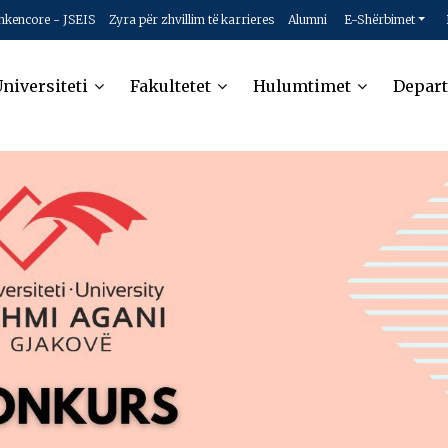
hkencore - JSEIS
Zyra për zhvillim të karrieres
Alumni
E-Shërbimet
niversiteti
Fakultetet
Hulumtimet
Depar