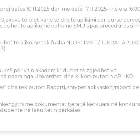
t prej datës 10.11.2025 deri me datë 17.11.2025 - në ora 16:00
Gjakovë të cilët kanë të drejtë aplikimi për bursë përve
 duhet të aplikojnë edhe në SMU sipas procedurës si m
duhet të klikojnë tek fusha NJOFTIMET / TJERA - APLIK
33)
r bursë për vitin akademik" duhet të zgjedhet viti
a të ndara nga Universiteti dhe klikoni butonin APLIKO
es" dhe tek butoni Raporti, shtypet aplikacioni/raporti që
ashkëngjitni me dokumentat tjera të kërkuara në konkurs
studentë në fakultetin përkatës.