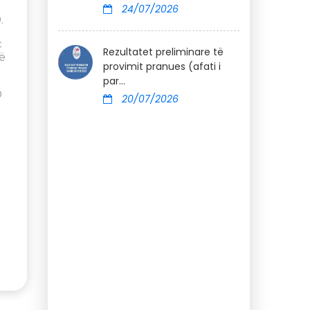
24/07/2026
.
ç
Rezultatet preliminare të
ë
provimit pranues (afati i
par...
O
20/07/2026