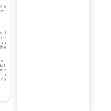
n e
ndit
i, i
i në
egun
dhe
 për
ra,
afin
e u
dhe