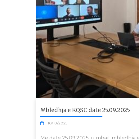
Mbledhja e KQSC datë 25.09.2025
10/10/2025
Me datë 25.09.2025, u mbajt mbledhja e 