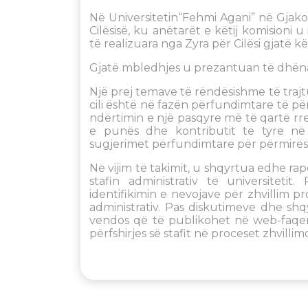
Në Universitetin“Fehmi Agani” në Gjako
Cilësisë, ku anëtarët e këtij komisioni
të realizuara nga Zyra për Cilësi gjatë kës
Gjatë mbledhjes u prezantuan të dhënat
Një prej temave të rëndësishme të trajtu
cili është në fazën përfundimtare të për
ndërtimin e një pasqyre më të qartë rre
e punës dhe kontributit të tyre në
sugjerimet përfundimtare për përmirësim
Në vijim të takimit, u shqyrtua edhe rap
stafin administrativ të universitetit
identifikimin e nevojave për zhvillim p
administrativ. Pas diskutimeve dhe shq
vendos që të publikohet në web-faqen 
përfshirjes së stafit në proceset zhvillimo