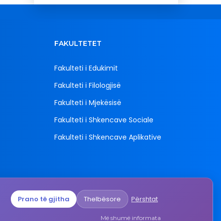
FAKULTETET
Fakulteti i Edukimit
Fakulteti i Filologjisë
Fakulteti i Mjekësisë
Fakulteti i Shkencave Sociale
Fakulteti i Shkencave Aplikative
Prano të gjitha
Thelbësore
Përshtat
mali",
epublika
Më shumë informata