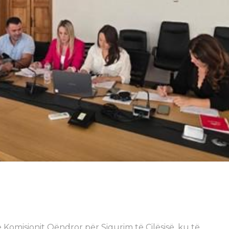
Komisionit Qëndror për Sigurim të Cilësisë, ku të