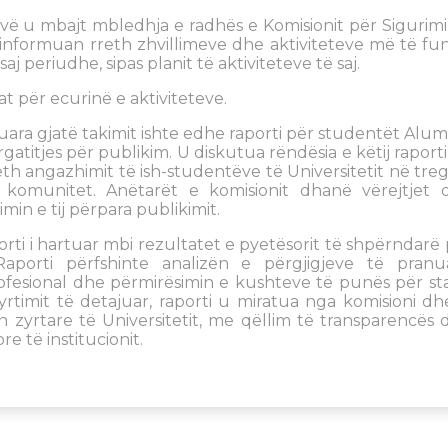
vë u mbajt mbledhja e radhës e Komisionit për Sigurimi
 u informuan rreth zhvillimeve dhe aktiviteteve më të fu
aj periudhe, sipas planit të aktiviteteve të saj.
 për ecurinë e aktiviteteve.
ara gjatë takimit ishte edhe raporti për studentët Alumn
gatitjes për publikim. U diskutua rëndësia e këtij raport
th angazhimit të ish-studentëve të Universitetit në tr
 komunitet. Anëtarët e komisionit dhanë vërejtjet 
in e tij përpara publikimit.
orti i hartuar mbi rezultatet e pyetësorit të shpërndarë
. Raporti përfshinte analizën e përgjigjeve të pranua
rofesional dhe përmirësimin e kushteve të punës për st
yrtimit të detajuar, raporti u miratua nga komisioni dh
zyrtare të Universitetit, me qëllim të transparencës 
re të institucionit.