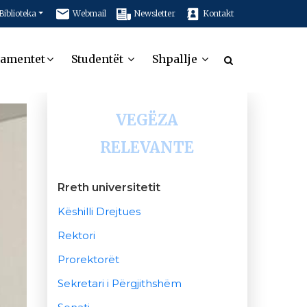
Biblioteka
Webmail
Newsletter
Kontakt
tamentet
Studentët
Shpallje
VEGËZA
RELEVANTE
Rreth universitetit
Këshilli Drejtues
Rektori
Prorektorët
Sekretari i Përgjithshëm