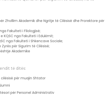
e për Zhvillim Akademik dhe Ngritje të Cilësisë dhe Prorektore për
ga Fakulteti i Filologjisë;
e KQSC nga Fakulteti i Edukimit;
QSC nga Fakulteti i Shkencave Sociale;
yrës për Sigurim të Cilësisë;
 Çështje Akademike
ndit të ditës:
ë cilësisë për muajin Shtator
 Alumni
tësori për Personel Administrativ