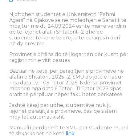
Njoftohen studentët e Universitetit “Fehmi
Agani” në Gjakovë se në mbledhjen e Senatit të
mbajtur me dt. 24.09.2024 është marrë vendim
që të lejohet afati i Shtatorit -2 dhe që
studentët të kenë të drejtë të paraqesin deri
në dy provime.
Provimet e dhëna do të llogariten për kusht për
regjistrimin e vitit pasues.
Bazuar në këtë, për paraqitjen e provimeve në
afatin e Shtatorit 2025 -2, SMU do jetë e hapur
nga data 02 - 05 Tetor 2025. Ndërsa, provimet
mbahen nga data 6 Tetor - 11 Tetor 2025 sipas
orarit të përpiluar nëpër fakultetet përkatëse.
Jashtë kësaj periudhe, studentëve nuk ju
lejohet paraqitja e provimeve, pasi që sistemi
mbyllet automatikisht.
Manuali i përdorimit të SMU për studentë mund
të shkarkohet në këtë
link
.