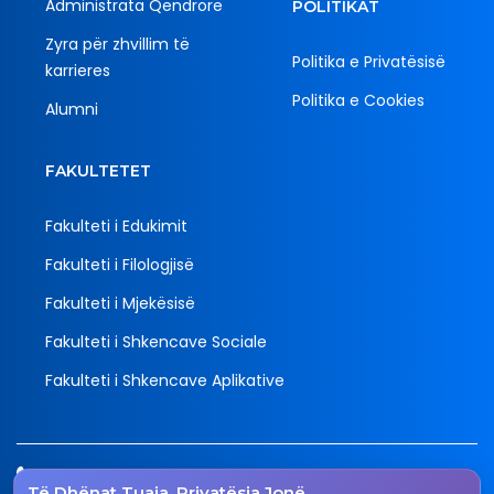
Administrata Qendrore
POLITIKAT
Zyra për zhvillim të
Politika e Privatësisë
karrieres
Politika e Cookies
Alumni
FAKULTETET
Fakulteti i Edukimit
Fakulteti i Filologjisë
Fakulteti i Mjekësisë
Fakulteti i Shkencave Sociale
Fakulteti i Shkencave Aplikative
Tel.
Të Dhënat Tuaja, Privatësia Jonë