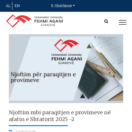
AL
EN
E-Shërbimet
Njoftim mbi paraqitjen e provimeve në
afatin e Shtatorit 2025 -2
02/10/2025