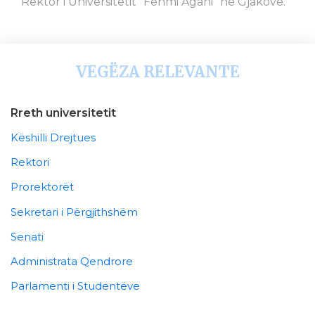
Rektor i Universitetit “Fehmi Agani” në Gjakovë.
VEGËZA RELEVANTE
Rreth universitetit
Këshilli Drejtues
Rektori
Prorektorët
Sekretari i Përgjithshëm
Senati
Administrata Qendrore
Parlamenti i Studentëve