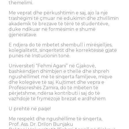
themelimi.
Me veprat dhe përkushtimin e saj, ajo la një
trashëgimi të çmuar në edukimin dhe zhvillimin
akademik të brezave të tërë të studentëve,
duke ndikuar në formësimin e shumë
gjeneratave.
E ndjera do të mbetet shembull i mirësjelljes,
kolegialitetit, sinqeritetit dhe korrektësisë gjatë
punës në Instucionin tonë.
Universiteti “Fehmi Agani” në Gjakovë,
bashkëndjen dhimbjen e thellë dhe shpreh
ngushëllimet më të sinqerta familjeve, miqve
dhe kolegëve të saj. Kujtimet dhe vepra e
Profesoreshës Zamira, do të mbeten të
përjetshme, ndërsa kontributi i saj do të
vazhdojë të frymëzojë brezat e ardhshëm.
U prehtë në paqe!
Me respekt dhe ngushëllime të sinqerta,
Prof. Ass. Dr. Drilon Bunjaku