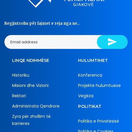
Regjistrohu për lajmet e reja nga ne..
LINQE NDIHMËSE
HULUMTIMET
Historiku
Konferenca
Misioni dhe Vizioni
Projekte hulumtuese
Rektori
Vegëza
Administrata Qendrore
POLITIKAT
Zyra për zhvillim të
Politika e Privatësisë
karrieres
Politika e Cookies