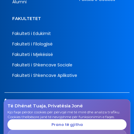
Alumni
FAKULTETET
Fakulteti i Edukimit
Fakulteti i Filologjisë
Fakulteti i Mjekësisë
Fakulteti i Shkencave Sociale
Fakulteti i Shkencave Aplikative
Tel.
Të Dhënat Tuaja, Privatësia Jonë
038 200 20 831
Kjo faqe përdor cookies për përvojë më të mirë dhe analiza trafiku.
Email
Cookies thelbësore janë të nevojshme për funksionimin e faqes.
rektorati@uni-gjk.org
Prano të gjitha
Adresa