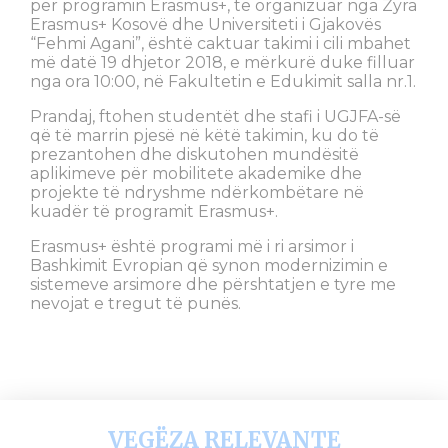
për programin Erasmus+, të organizuar nga Zyra
Erasmus+ Kosovë dhe Universiteti i Gjakovës
“Fehmi Agani”, është caktuar takimi i cili mbahet
më datë 19 dhjetor 2018, e mërkurë duke filluar
nga ora 10:00, në Fakultetin e Edukimit salla nr.1.
Prandaj, ftohen studentët dhe stafi i UGJFA-së
që të marrin pjesë në këtë takimin, ku do të
prezantohen dhe diskutohen mundësitë
aplikimeve për mobilitete akademike dhe
projekte të ndryshme ndërkombëtare në
kuadër të programit Erasmus+.
Erasmus+ është programi më i ri arsimor i
Bashkimit Evropian që synon modernizimin e
sistemeve arsimore dhe përshtatjen e tyre me
nevojat e tregut të punës.
VEGËZA RELEVANTE