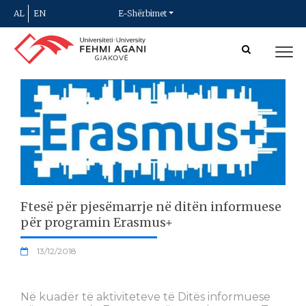
AL
EN
E-Shërbimet
Ftesë për pjesëmarrje në ditën informuese
për programin Erasmus+
13/12/2018
Në kuadër të aktiviteteve të Ditës informuese