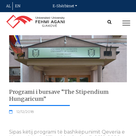
AL
EN
E-Shërbimet
Programi i bursave “The Stipendium
Hungaricum”
12/12/2018
Sipas këtij programi të bashkëpunimit Qeveria e