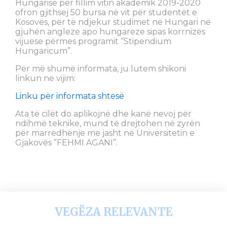
Hungarisë për fillim vitin akademik 2019-2020
ofron gjithsej 50 bursa në vit për studentët e
Kosovës, për të ndjekur studimet në Hungari në
gjuhën angleze apo hungareze sipas korrnizës
vijuese përmes programit “Stipendium
Hungaricum”.
Për më shumë informata, ju lutem shikoni
linkun ne vijim:
Linku për informata shtesë
Ata të cilët do aplikojnë dhe kanë nevoj për
ndihmë teknike, mund të drejtohen në zyrën
për marrëdhënje me jasht në Universitetin e
Gjakovës ”FEHMI AGANI”.
VEGËZA RELEVANTE