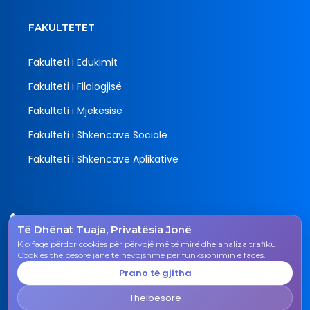
FAKULTETET
Fakulteti i Edukimit
Fakulteti i Filologjisë
Fakulteti i Mjekësisë
Fakulteti i Shkencave Sociale
Fakulteti i Shkencave Aplikative
Tel.
Të Dhënat Tuaja, Privatësia Jonë
038 200 20 831
Kjo faqe përdor cookies për përvojë më të mirë dhe analiza trafiku.
Email
Cookies thelbësore janë të nevojshme për funksionimin e faqes.
rektorati@uni-gjk.org
Prano të gjitha
Adresa
Thelbësore
Rektorati - Rr. "Ismail Qemali", n.n., 50 000 Gjakovë,