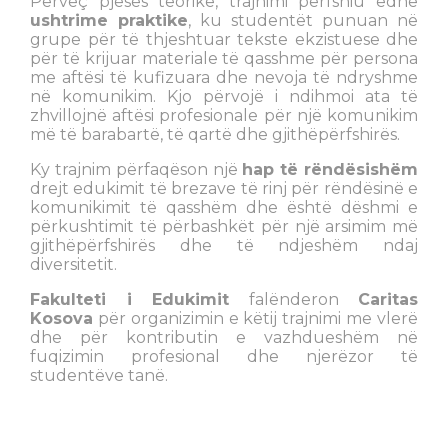
Përveç pjesës teorike, trajnimi përfshiu edhe
ushtrime praktike
, ku studentët punuan në
grupe për të thjeshtuar tekste ekzistuese dhe
për të krijuar materiale të qasshme për persona
me aftësi të kufizuara dhe nevoja të ndryshme
në komunikim. Kjo përvojë i ndihmoi ata të
zhvillojnë aftësi profesionale për një komunikim
më të barabartë, të qartë dhe gjithëpërfshirës.
Ky trajnim përfaqëson një
hap të rëndësishëm
drejt edukimit të brezave të rinj për rëndësinë e
komunikimit të qasshëm dhe është dëshmi e
përkushtimit të përbashkët për një arsimim më
gjithëpërfshirës dhe të ndjeshëm ndaj
diversitetit.
Fakulteti i Edukimit
falënderon
Caritas
Kosova
për organizimin e këtij trajnimi me vlerë
dhe për kontributin e vazhdueshëm në
fuqizimin profesional dhe njerëzor të
studentëve tanë.