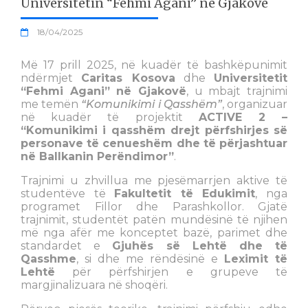
Universitetin “Fehmi Agani” në Gjakovë
18/04/2025
Më 17 prill 2025, në kuadër të bashkëpunimit
ndërmjet
Caritas Kosova
dhe
Universitetit
“Fehmi Agani” në Gjakovë
, u mbajt trajnimi
me temën
“Komunikimi i Qasshëm”
, organizuar
në kuadër të projektit
ACTIVE 2 –
“Komunikimi i qasshëm drejt përfshirjes së
personave të cenueshëm dhe të përjashtuar
në Ballkanin Perëndimor”
.
Trajnimi u zhvillua me pjesëmarrjen aktive të
studentëve të
Fakultetit të Edukimit
, nga
programet Fillor dhe Parashkollor. Gjatë
trajnimit, studentët patën mundësinë të njihen
më nga afër me konceptet bazë, parimet dhe
standardet e
Gjuhës së Lehtë dhe të
Qasshme
, si dhe me rëndësinë e
Leximit të
Lehtë
për përfshirjen e grupeve të
margjinalizuara në shoqëri.