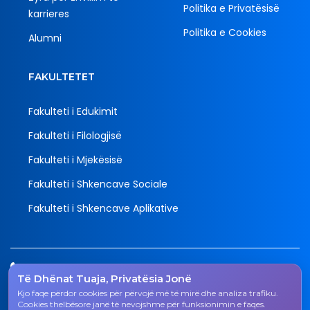
Politika e Privatësisë
karrieres
Politika e Cookies
Alumni
FAKULTETET
Fakulteti i Edukimit
Fakulteti i Filologjisë
Fakulteti i Mjekësisë
Fakulteti i Shkencave Sociale
Fakulteti i Shkencave Aplikative
Tel.
Të Dhënat Tuaja, Privatësia Jonë
038 200 20 831
Kjo faqe përdor cookies për përvojë më të mirë dhe analiza trafiku.
Email
Cookies thelbësore janë të nevojshme për funksionimin e faqes.