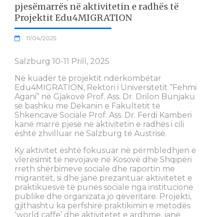
pjesëmarrës në aktivitetin e radhës të
Projektit Edu4MIGRATION
11/04/2025
Salzburg 10-11 Prill, 2025
Në kuadër të projektit ndërkombëtar
Edu4MIGRATION, Rektori i Universitetit “Fehmi
Agani” në Gjakovë Prof. Ass. Dr. Drilon Bunjaku
së bashku me Dekanin e Fakultetit të
Shkencave Sociale Prof. Ass. Dr. Ferdi Kamberi
kanë marrë pjesë në aktivitetin e radhës i cili
është zhvilluar në Salzburg të Austrisë.
Ky aktivitet është fokusuar në përmbledhjen e
vlerësimit të nevojave në Kosovë dhe Shqipëri
rreth shërbimeve sociale dhe raportin me
migrantët, si dhe janë prezantuar aktivitetet e
praktikuesve të punës sociale nga institucione
publike dhe organizata jo qeveritare. Projekti,
gjithashtu ka përfshirë praktikimin e metodës
‘world caffe’ dhe aktivitetet e ardhme, janë