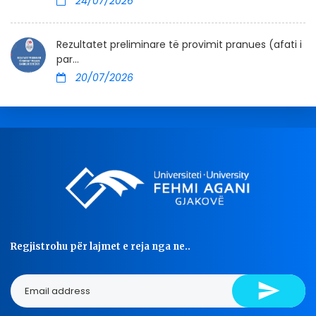
24/07/2026
Rezultatet preliminare të provimit pranues (afati i
par...
20/07/2026
Regjistrohu për lajmet e reja nga ne..