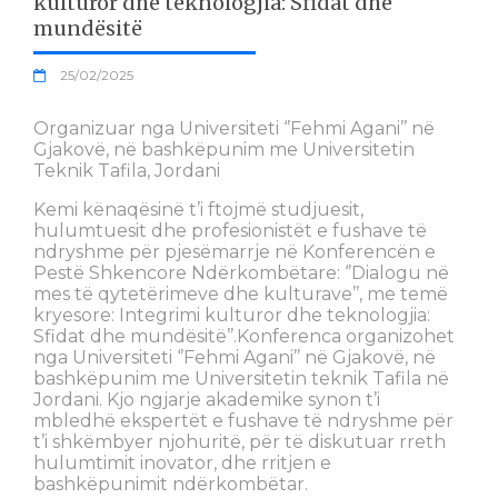
kulturor dhe teknologjia: Sfidat dhe
mundësitë
25/02/2025
Organizuar nga Universiteti ‘’Fehmi Agani’’ në
Gjakovë, në bashkëpunim me Universitetin
Teknik Tafila, Jordani
Kemi kënaqësinë t’i ftojmë studjuesit,
hulumtuesit dhe profesionistët e fushave të
ndryshme për pjesëmarrje në Konferencën e
Pestë Shkencore Ndërkombëtare: ‘’Dialogu në
mes të qytetërimeve dhe kulturave’’, me temë
kryesore: Integrimi kulturor dhe teknologjia:
Sfidat dhe mundësitë’’.Konferenca organizohet
nga Universiteti ‘’Fehmi Agani’’ në Gjakovë, në
bashkëpunim me Universitetin teknik Tafila në
Jordani. Kjo ngjarje akademike synon t’i
mbledhë ekspertët e fushave të ndryshme për
t’i shkëmbyer njohuritë, për të diskutuar rreth
hulumtimit inovator, dhe rritjen e
bashkëpunimit ndërkombëtar.