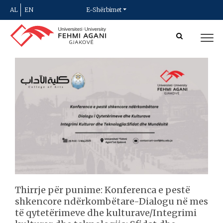
AL
EN
E-Shërbimet
Thirrje për punime: Konferenca e pestë
shkencore ndërkombëtare-Dialogu në mes
të qytetërimeve dhe kulturave/Integrimi