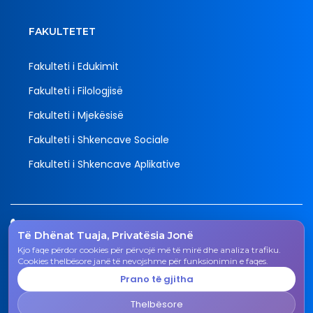
FAKULTETET
Fakulteti i Edukimit
Fakulteti i Filologjisë
Fakulteti i Mjekësisë
Fakulteti i Shkencave Sociale
Fakulteti i Shkencave Aplikative
Tel.
Të Dhënat Tuaja, Privatësia Jonë
038 200 20 831
Kjo faqe përdor cookies për përvojë më të mirë dhe analiza trafiku.
Email
Cookies thelbësore janë të nevojshme për funksionimin e faqes.
rektorati@uni-gjk.org
Prano të gjitha
Adresa
Thelbësore
Rektorati - Rr. "Ismail Qemali", n.n., 50 000 Gjakovë,