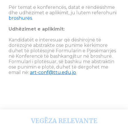
Për temat e konferencës, datat e rëndësishme
dhe udhëzimet e aplikimit, ju lutem referohuni
broshurës
.
Udhëzimet e aplikimit:
Kandidatët e interesuar që dëshirojnë të
dorëzojnë abstrakte ose punime kërkimore
duhet të plotësojnë Formularin e Pjesëmarrjes
në Konferencë të bashkangjitur në broshurë.
Formulari i plotësuar, së bashku me abstraktin
ose punimin e plotë, duhet të dërgohet me
email në:
art-conf@ttu.edu.jo
.
VEGËZA RELEVANTE