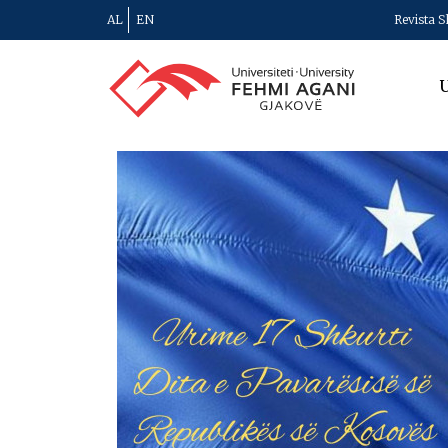
AL
EN
Revista S
U