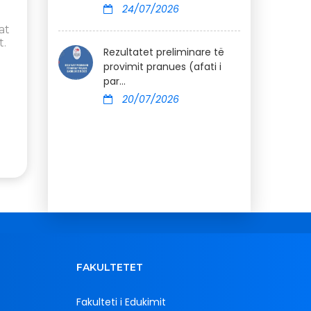
24/07/2026
at
t.
Rezultatet preliminare të
provimit pranues (afati i
par...
20/07/2026
FAKULTETET
Fakulteti i Edukimit