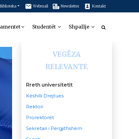
Biblioteka
Webmail
Newsletter
Kontakt
tamentet
Studentët
Shpallje
VEGËZA
RELEVANTE
Rreth universitetit
Këshilli Drejtues
Rektori
Prorektorët
Sekretari i Përgjithshëm