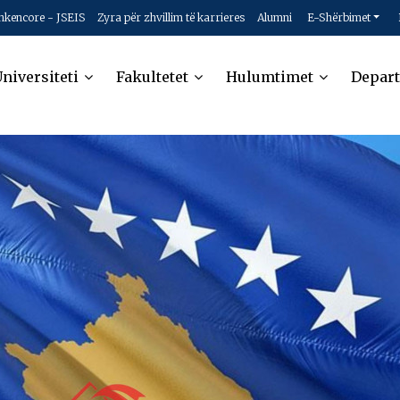
hkencore - JSEIS
Zyra për zhvillim të karrieres
Alumni
E-Shërbimet
niversiteti
Fakultetet
Hulumtimet
Depar