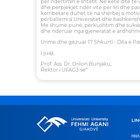
për ndërtimin e shtetit. Në këtë ditë të
dhe përpjekjet ndër vite për liri dhe pav
kombëtare duhet të na shërbej si motiv 
përballemi si Universitet dhe bashkërish
Me shumë punë, përkushtim dhe suksese
dhe nderuar nga gjeneratat e ardhshme 
Urime dhe gëzuar 17 Shkurti - Dita e Pa
I juaji,
Prof. Ass. Dr. Drilon Bunjaku,
Rektor i UFAGJ-së"
LIN
Hist