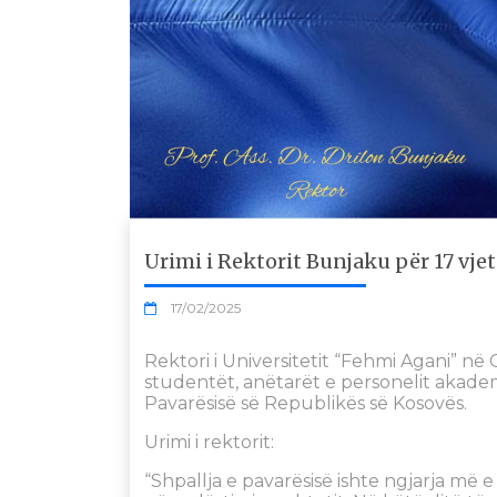
Urimi i Rektorit Bunjaku për 17 vje
17/02/2025
Rektori i Universitetit “Fehmi Agani” në 
studentët, anëtarët e personelit akademi
Pavarësisë së Republikës së Kosovës.
Urimi i rektorit:
“Shpallja e pavarësisë ishte ngjarja më