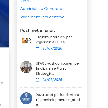
Senati
Administrata Qendrore
Parlamenti i Studentëve
Postimet e fundit
Trajnim Interaktiv për
Zgjerimin e BE-së
30/07/2026
UFAGJ vazhdon punën për
finalizimin e Planit
Strategjik...
24/07/2026
 e
Rezultatet përfundimtare
të provimit pranues (afati i
ë
p...