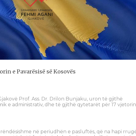
torin e Pavarësisë së Kosovës
Gjakovë Prof. Ass. Dr. Drilon Bunjaku, uron të gjithë
k e administrativ, dhe të gjithë qytetarët për 17 vjetorin
 e rëndësishme në periudhën e pasluftës, që na hapi rrug