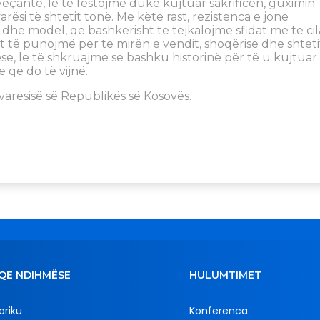
 veçantë, le të festojmë duke kujtuar sakrificën, guximin
arësi të shtetit tonë. Me këtë rast, rezistenca e jonë
dhe model, që bashkërisht të tejkalojmë sfidat me të cil
t të punojmë për të mirën e vendit, shoqërisë dhe shteti
, le të shkruajmë së bashku historinë për të u kujtuar
që do të vijnë.
varësisë së Republikës së Kosovës.
QE NDIHMËSE
HULUMTIMET
oriku
Konferenca