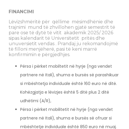
FINANCIMI
Lëvizshmëritë për qëllime mësimdhënie dhe
trajnimi mund të zhvillohen gjatë semestrit të
pare ose të dytë të vitit akademik 2025/ 2026
sipas kalendarit të Universitetit pritës dhe
unuversietit vendas . Prandaj ju rekomandojmë
të filloni menjëherë, pasi të keni marrë
konfirmimin e përgjedhjes.
Përsa i përket mobiltetit në hyrje (nga vendet
partnere në Itali), shuma e bursës së parashikuar
si mbështetja individuale është 160 euro në ditë.
Kohëzgjatja e lëvizjes është 5 ditë plus 2 ditë
udhëtimi (A/R),
Përsa i përket mobilitetit në hyrje (nga vendet
partnere në Itali), shuma e bursës së ofruar si
mbështetje individuale është 850 euro në muaj.