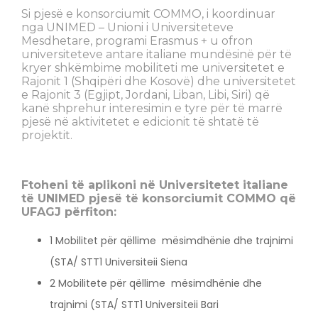
Si pjesë e konsorciumit COMMO, i koordinuar
nga UNIMED – Unioni i Universiteteve
Mesdhetare, programi Erasmus + u ofron
universiteteve antare italiane mundësinë për të
kryer shkëmbime mobiliteti me universitetet e
Rajonit 1 (Shqipëri dhe Kosovë) dhe universitetet
e Rajonit 3 (Egjipt, Jordani, Liban, Libi, Siri) që
kanë shprehur interesimin e tyre për të marrë
pjesë në aktivitetet e edicionit të shtatë të
projektit.
Ftoheni të aplikoni në Universitetet italiane
të UNIMED pjesë të konsorciumit COMMO që
UFAGJ përfiton:
1 Mobilitet për qëllime mësimdhënie dhe trajnimi
(STA/ STT1 Universiteii Siena
2 Mobilitete për qëllime mësimdhënie dhe
trajnimi (STA/ STT1 Universiteii Bari