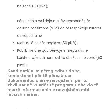
në zonë (50 pikë);
Përzgjedhja në lidhje me lëvizshmërinë për
qëllime mësimore (STA) do të respektojë kriteret
e mëposhtme:
Njohuri të gjuhës angleze (50 pikë);
Publikime dhe çdo përvojë e mëparshme
kërkimore/mësimore jashtë dhe/ose në zonë (50
pikë);
Kandidati/ja i/e përzgjedhur do të
kontaktohet për të përcaktuar
dokumentacionin e nevojshëm për tu
zhvilluar në kuadër të programit dhe do të
marrë informacionin e nevojshëm mbi
lëvizshmërinë.