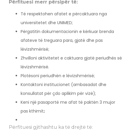
Përfituesi merr përsipër të:
Të respektohen afatet e përcaktuara nga
universitetet dhe UNIMED;
Përgatitin dokumentacionin e kërkuar brenda
afateve të treguara para, gjatë dhe pas
lëvizshmërisë;
Zhvilloni aktivitetet e caktuara gjatë periudhës së
lëvizshmërisë.
Plotësoni periudhën e lëvizshmërisë;
Kontaktoni institucionet (ambasadat dhe
konsullatat për çdo aplikim për vizë);
Keni një pasaportë me afat të paktën 3 mujor
pas kthimit
;
Përfituesi gjithashtu ka të drejtë të: