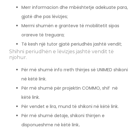
Merr informacion dhe mbështetje adekuate para,
gjatë dhe pas lëvizjes;
Merrni shumën e granteve të mobilitetit sipas
orareve të treguara;
Të kesh një tutor gjatë periudhës jashtë vendit;
Shihni periudhën e lëvizjes jashtë vendit të
njohur.
Për më shumë info rreth thirrjes së UNIMED shikoni
në këtë link.
Për më shumë për projektin COMMO, shif në
këtë link.
Për vendet e lira, mund të shikoni në këtë link.
Për më shumë detaje, shikoni thirrjen e
disponueshme në këtë link
.