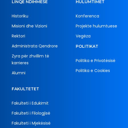
LINQE NDIHMËSE
HULUMTIMET
Historiku
Konferenca
Misioni dhe Vizioni
Projekte hulumtuese
Rektori
Vegëza
Administrata Qendrore
POLITIKAT
Zyra për zhvillim të
Politika e Privatësisë
karrieres
Politika e Cookies
Alumni
FAKULTETET
Fakulteti i Edukimit
Fakulteti i Filologjisë
Fakulteti i Mjekësisë