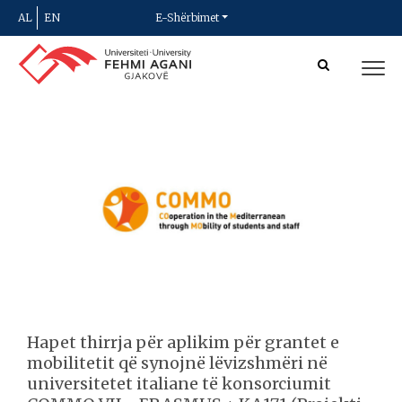
AL
EN
E-Shërbimet
Hapet thirrja për aplikim për grantet e
mobilitetit që synojnë lëvizshmëri në
universitetet italiane të konsorciumit