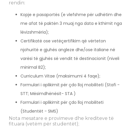
rendin:
Kopje e pasaportës (e vlefshme për udhëtim dhe
me afat të paktën 3 muaj nga data e kthimit nga
lëvizshmëria);
Certifikatë ose vetëçertifikim që vërteton
njohuritë e gjuhës angleze dhe/ose italiane në
varësi të gjuhës së vendit të destinacionit (niveli
minimal B2);
Curriculum Vitae (maksimumi 4 faqe);
Formulari i aplikimit për çdo lloj mobiliteti (Stafi -
STT; Mësimdhënësit- STA )
Formulari i aplikimit për çdo lloj mobiliteti
(Studentët - SMS)
Nota mesatare e provimeve dhe krediteve të
fituara (vetëm për studentët);