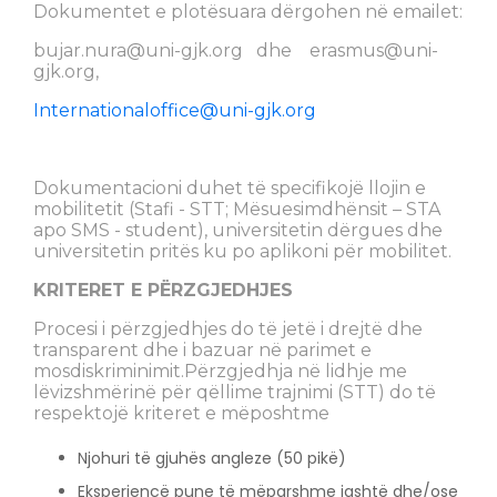
Dokumentet e plotësuara dërgohen në emailet:
bujar.nura@uni-gjk.org
dhe
erasmus@uni-
gjk.org
,
Internationaloffice@uni-gjk.org
Dokumentacioni duhet të specifikojë llojin e
mobilitetit (Stafi - STT; Mësuesimdhënsit – STA
apo SMS - student), universitetin dërgues dhe
universitetin pritës ku po aplikoni për mobilitet.
KRITERET E PËRZGJEDHJES
Procesi i përzgjedhjes do të jetë i drejtë dhe
transparent dhe i bazuar në parimet e
mosdiskriminimit.Përzgjedhja në lidhje me
lëvizshmërinë për qëllime trajnimi (STT) do të
respektojë kriteret e mëposhtme
Njohuri të gjuhës angleze (50 pikë)
Eksperiencë pune të mëparshme jashtë dhe/ose