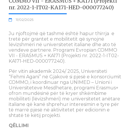
COMMO VII - ERASMUS + KA171 (Projekti
nr. 2022-1-IT02-KA171-HED-000077240)
11/02/2025
Ju njoftojmë që tashmë është hapur thirrja e
tretë për grantet e mobilitetit që synojnë
lëvizshmëri në universitetet italiane dhe ato të
vendeve partnere. Programi Evropian COMMO
VII - ERASMUS + KA171 (Projekti nr. 2022-1-IT02-
KA171-HED-000077240).
Për vitin akademik 2024/ 2025, Universiteti
“Fehmi Agani” në Gjakovë si pjesë e konsorciumit
COMMO, i koordinuar nga UNIMED – Unioni i
Universiteteve Mesdhetare, programi Erasmus+
ofron mundësinë për të kryer shkëmbime
mobiliteti (lëvizshmëri) me universitetet anëtare
italiane që kanë shprehur interesimin e tyre për
të marrë pjesë në aktivitetet për edicionin e
shtatë të këtij projekti.
QËLLIMI