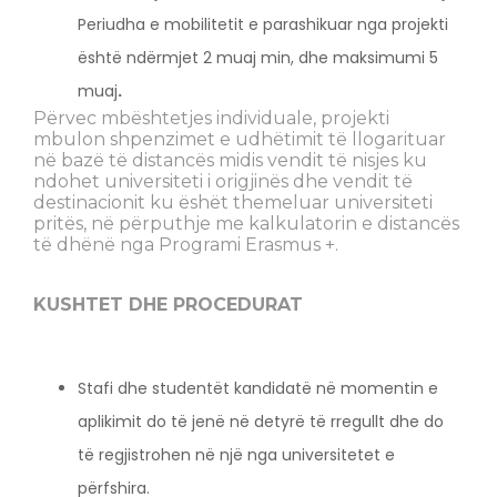
Periudha e mobilitetit e parashikuar nga projekti
është ndërmjet 2 muaj min, dhe maksimumi 5
muaj
.
Përvec mbështetjes individuale, projekti
mbulon shpenzimet e udhëtimit të llogarituar
në bazë të distancës midis vendit të nisjes ku
ndohet universiteti i origjinës dhe vendit të
destinacionit ku ëshët themeluar universiteti
pritës, në përputhje me kalkulatorin e distancës
të dhënë nga Programi Erasmus +.
KUSHTET DHE PROCEDURAT
Stafi dhe studentët kandidatë në momentin e
aplikimit do të jenë në detyrë të rregullt dhe do
të regjistrohen në një nga universitetet e
përfshira.