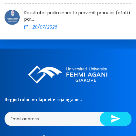
Rezultatet preliminare të provimit pranues (afati i
par...
20/07/2026
Regjistrohu për lajmet e reja nga ne..