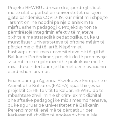
Projekti BEWBU adreson drejtpërdrejt sfidat
me të cilat u përballen universitetet në rajon
gjatë pandemisë COVID-19, kur miratimi i shpejtë
i arsimit online ndodhi pa një planifikim të
mjaftueshëm pedagogjik. Projekti synon të
përmirësojë integrimin efektiv të mjeteve
dixhitale me strategjitë pedagogjike, duke u
mundësuar universiteteve të ofrojnë mësim të
përzier me cilësi të lartë. Nëpërmjet
bashkëpunimit mes universiteteve në të gjithë
Ballkanin Perëndimor, projekti do të promovojë
shkëmbimin e njohurive dhe praktikave më të
mira, duke ndërtuar një themel për inovacionin
e ardhshëm arsimor.
Financuar nga Agjencia Ekzekutive Evropiane e
Arsimit dhe Kulturës (EACEA) sipas thirrjes së
projektit CBHE të vitit të kaluar, BEWBU do të
mbështesë zhvillimin e shkrim-leximit dixhital
dhe aftësive pedagogjike midis mësimdhënesve,
duke siguruar që universitetet në Ballkanin
Perëndimor të jenë më të përgatitur për
kërkesat në zhvillim të epokes dixhitale. Me