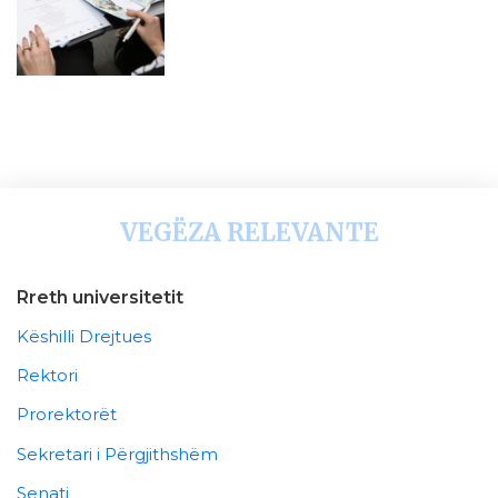
VEGËZA RELEVANTE
Rreth universitetit
Këshilli Drejtues
Rektori
Prorektorët
Sekretari i Përgjithshëm
Senati