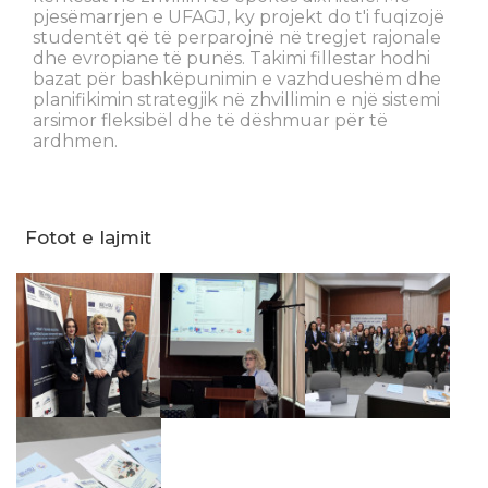
pjesëmarrjen e UFAGJ, ky projekt do t'i fuqizojë
studentët që të perparojnë në tregjet rajonale
dhe evropiane të punës. Takimi fillestar hodhi
bazat për bashkëpunimin e vazhdueshëm dhe
planifikimin strategjik në zhvillimin e një sistemi
arsimor fleksibël dhe të dëshmuar për të
ardhmen.
Fotot e lajmit