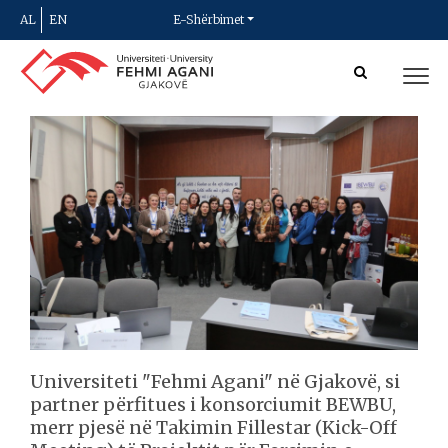
AL
EN
E-Shërbimet
Universiteti "Fehmi Agani" në Gjakovë, si
partner përfitues i konsorciumit BEWBU,
merr pjesë në Takimin Fillestar (Kick-Off