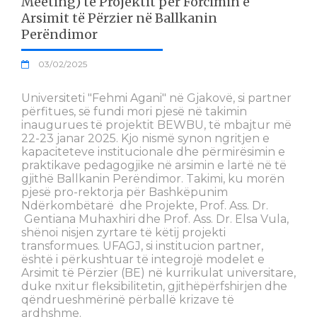
Meeting) të Projektit për Forcimin e
Arsimit të Përzier në Ballkanin
Perëndimor
03/02/2025
Universiteti "Fehmi Agani" në Gjakovë, si partner
përfitues, së fundi mori pjesë në takimin
inaugurues të projektit BEWBU, të mbajtur më
22-23 janar 2025. Kjo nismë synon ngritjen e
kapaciteteve institucionale dhe përmirësimin e
praktikave pedagogjike në arsimin e lartë në të
gjithë Ballkanin Perëndimor. Takimi, ku morën
pjesë pro-rektorja për Bashkëpunim
Ndërkombëtarë dhe Projekte, Prof. Ass. Dr.
Gentiana Muhaxhiri dhe Prof. Ass. Dr. Elsa Vula,
shënoi nisjen zyrtare të këtij projekti
transformues. UFAGJ, si institucion partner,
është i përkushtuar të integrojë modelet e
Arsimit të Përzier (BE) në kurrikulat universitare,
duke nxitur fleksibilitetin, gjithëpërfshirjen dhe
qëndrueshmërinë përballë krizave të
ardhshme.