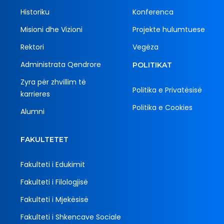
Historiku
Konferenca
Misioni dhe Vizioni
Projekte hulumtuese
Rektori
Vegëza
Administrata Qendrore
POLITIKAT
Zyra për zhvillim të
Politika e Privatësisë
karrieres
Politika e Cookies
Alumni
FAKULTETET
Fakulteti i Edukimit
Fakulteti i Filologjisë
Fakulteti i Mjekësisë
Fakulteti i Shkencave Sociale