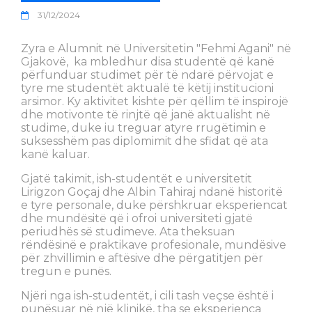
31/12/2024
Zyra e Alumnit në Universitetin "Fehmi Agani" në
Gjakovë, ka mbledhur disa studentë që kanë
përfunduar studimet për të ndarë përvojat e
tyre me studentët aktualë të këtij institucioni
arsimor. Ky aktivitet kishte për qëllim të inspirojë
dhe motivonte të rinjtë që janë aktualisht në
studime, duke iu treguar atyre rrugëtimin e
suksesshëm pas diplomimit dhe sfidat që ata
kanë kaluar.
Gjatë takimit, ish-studentët e universitetit
Lirigzon Goçaj dhe Albin Tahiraj ndanë historitë
e tyre personale, duke përshkruar eksperiencat
dhe mundësitë që i ofroi universiteti gjatë
periudhës së studimeve. Ata theksuan
rëndësinë e praktikave profesionale, mundësive
për zhvillimin e aftësive dhe përgatitjen për
tregun e punës.
Njëri nga ish-studentët, i cili tash veçse është i
punësuar në një klinikë, tha se eksperienca