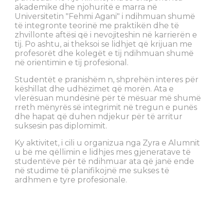
akademike dhe njohuritë e marra në
Universitetin "Fehmi Agani" i ndihmuan shumë
të integronte teorinë me praktikën dhe të
zhvillonte aftësi që i nevojiteshin në karrierën e
tij. Po ashtu, ai theksoi se lidhjet që krijuan me
profesorët dhe kolegët e tij ndihmuan shumë
në orientimin e tij profesional.
Studentët e pranishëm n, shprehën interes për
këshillat dhe udhëzimet që morën. Ata e
vlerësuan mundësinë për të mësuar më shumë
rreth mënyrës së integrimit në tregun e punës
dhe hapat që duhen ndjekur për të arritur
suksesin pas diplomimit.
Ky aktivitet, i cili u organizua nga Zyra e Alumnit
u bë me qëllimin e lidhjes mes gjeneratave të
studentëve për të ndihmuar ata që janë ende
në studime të planifikojnë me sukses të
ardhmen e tyre profesionale.