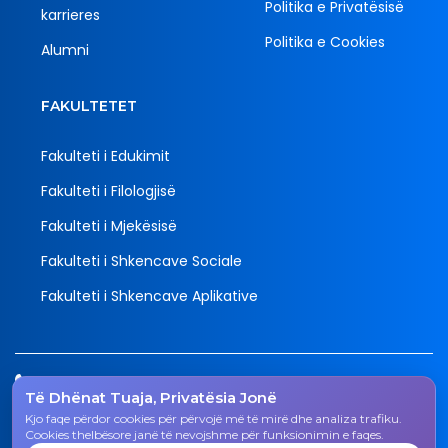
Politika e Privatësisë
karrieres
Politika e Cookies
Alumni
FAKULTETET
Fakulteti i Edukimit
Fakulteti i Filologjisë
Fakulteti i Mjekësisë
Fakulteti i Shkencave Sociale
Fakulteti i Shkencave Aplikative
Tel.
Të Dhënat Tuaja, Privatësia Jonë
038 200 20 831
Kjo faqe përdor cookies për përvojë më të mirë dhe analiza trafiku.
Email
Cookies thelbësore janë të nevojshme për funksionimin e faqes.