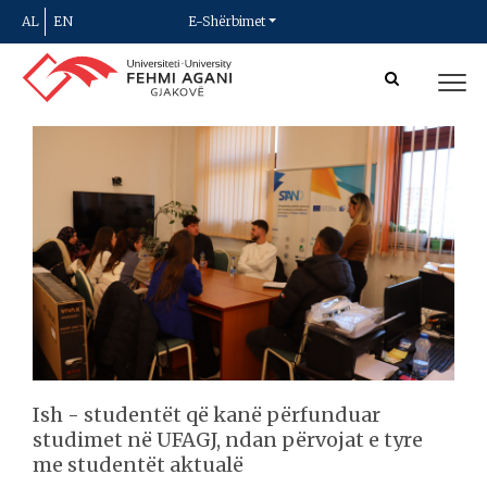
AL
EN
E-Shërbimet
Ish - studentët që kanë përfunduar
studimet në UFAGJ, ndan përvojat e tyre
me studentët aktualë