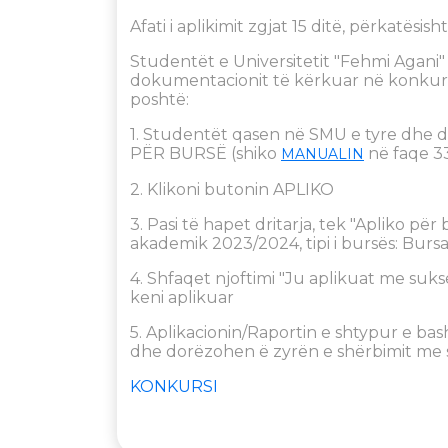
Afati i aplikimit zgjat 15 ditë, përkatësis
Studentët e Universitetit "Fehmi Agani" 
dokumentacionit të kërkuar në konkurs
poshtë:
1. Studentët qasen në SMU e tyre dhe 
PËR BURSË (shiko
në faqe 3
MANUALIN
2. Klikoni butonin APLIKO
3. Pasi të hapet dritarja, tek "Apliko pë
akademik 2023/2024, tipi i bursës: Burs
4. Shfaqet njoftimi "Ju aplikuat me suks
keni aplikuar
5. Aplikacionin/Raportin e shtypur e b
dhe dorëzohen ë zyrën e shërbimit me 
KONKURSI