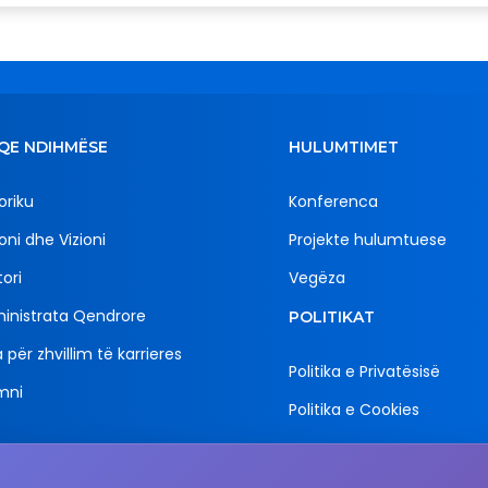
QE NDIHMËSE
HULUMTIMET
oriku
Konferenca
oni dhe Vizioni
Projekte hulumtuese
ori
Vegëza
inistrata Qendrore
POLITIKAT
 për zhvillim të karrieres
Politika e Privatësisë
mni
Politika e Cookies
Email
Adresa