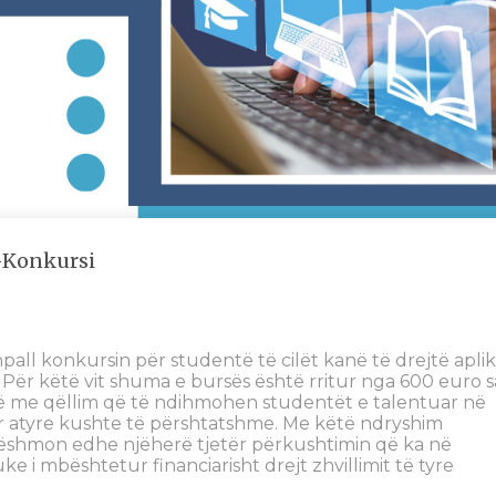
-Konkursi
pall konkursin për studentë të cilët kanë të drejtë aplik
Për këtë vit shuma e bursës është rritur nga 600 euro s
ë me qëllim që të ndihmohen studentët e talentuar në
r atyre kushte të përshtatshme. Me këtë ndryshim
dëshmon edhe njëherë tjetër përkushtimin që ka në
e i mbështetur financiarisht drejt zhvillimit të tyre