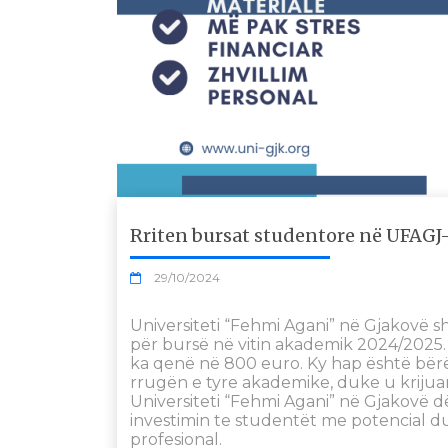
Rriten bursat studentore në UFAGJ
29/10/2024
Universiteti “Fehmi Agani” në Gjakovë sh
për bursë në vitin akademik 2024/2025. 
ka qenë në 800 euro. Ky hap është bër
rrugën e tyre akademike, duke u krijua
Universiteti “Fehmi Agani” në Gjakovë 
investimin te studentët me potencial duk
profesional.