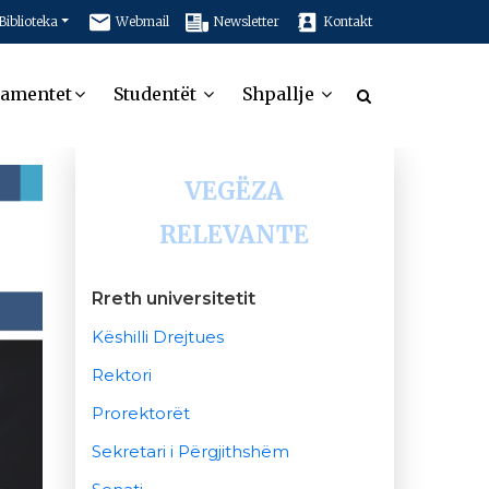
Biblioteka
Webmail
Newsletter
Kontakt
tamentet
Studentët
Shpallje
VEGËZA
RELEVANTE
Rreth universitetit
Këshilli Drejtues
Rektori
Prorektorët
Sekretari i Përgjithshëm