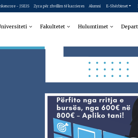
hkencore - JSEIS
Zyra për zhvillim të karrieres
Alumni
E-Shërbimet
niversiteti
Fakultetet
Hulumtimet
Depar