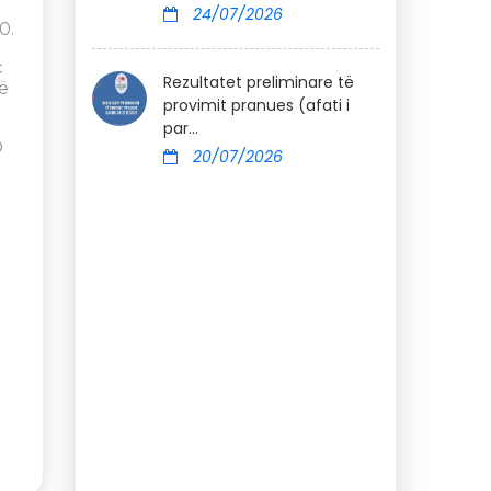
24/07/2026
0.
ç
Rezultatet preliminare të
ë
provimit pranues (afati i
par...
O
20/07/2026