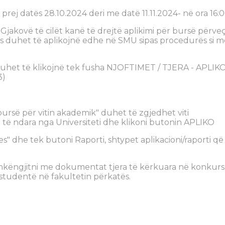
ht prej datës 28.10.2024 deri me datë 11.11.2024- në ora 16:0
Gjakovë të cilët kanë të drejtë aplikimi për bursë përve
 duhet të aplikojnë edhe në SMU sipas procedurës si m
duhet të klikojnë tek fusha NJOFTIMET / TJERA - APLIK
3)
r bursë për vitin akademik" duhet të zgjedhet viti
a të ndara nga Universiteti dhe klikoni butonin APLIKO
es" dhe tek butoni Raporti, shtypet aplikacioni/raporti që
ashkëngjitni me dokumentat tjera të kërkuara në konkurs
studentë në fakultetin përkatës.