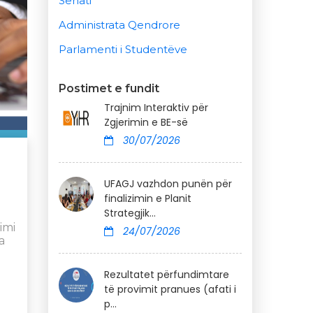
Senati
Administrata Qendrore
Parlamenti i Studentëve
Postimet e fundit
Trajnim Interaktiv për
Zgjerimin e BE-së
30/07/2026
UFAGJ vazhdon punën për
finalizimin e Planit
Strategjik...
imi
24/07/2026
a
Rezultatet përfundimtare
të provimit pranues (afati i
p...