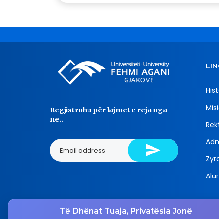
LIN
Hist
Misi
Regjistrohu për lajmet e reja nga
ne..
Rekt
Adm
Zyra
Alu
Të Dhënat Tuaja, Privatësia Jonë
Tel.