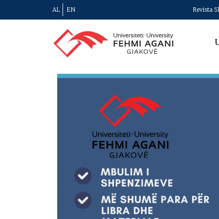
AL
EN
Revista S
U