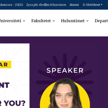
hkencore - JSEIS
Zyra për zhvillim të karrieres
Alumni
E-Shërbimet
niversiteti
Fakultetet
Hulumtimet
Depar