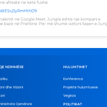
në aftësitë në këtë fushë.
/8g6tEScj3yRmHthD9.
 i takimit në Google Meet. Jungle është një kompani e
 bazë në Prishtinë. Për më shumë vizitoni faqen e Jung
QE NDIHMËSE
HULUMTIMET
oriku
Konferenca
oni dhe Vizioni
Projekte hulumtuese
ori
Vegëza
inistrata Qendrore
POLITIKAT