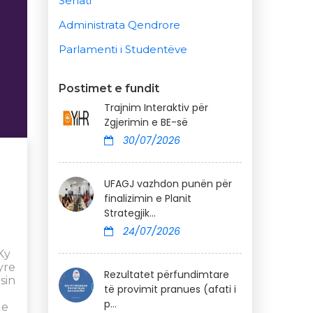
Senati
Administrata Qendrore
Parlamenti i Studentëve
Postimet e fundit
Trajnim Interaktiv për
Zgjerimin e BE-së
30/07/2026
UFAGJ vazhdon punën për
finalizimin e Planit
Strategjik...
24/07/2026
Ky
yre
Rezultatet përfundimtare
sin
të provimit pranues (afati i
p...
 e