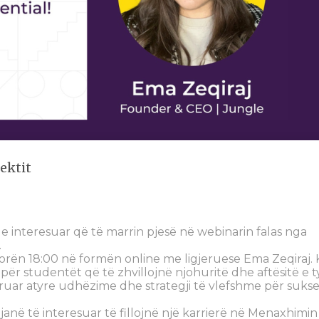
ektit
e interesuar që të marrin pjesë në webinarin falas nga
.
rën 18:00 në formën online me ligjeruese Ema Zeqiraj. 
ër studentët që të zhvillojnë njohuritë dhe aftësitë e t
uar atyre udhëzime dhe strategji të vlefshme për sukse
janë të interesuar të fillojnë një karrierë në Menaxhimin