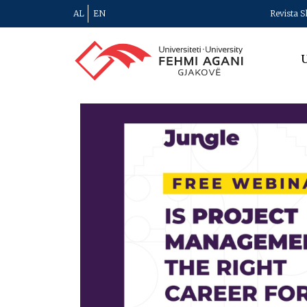
AL
EN
Revista S
U