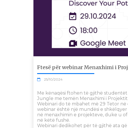
Ftesë për webinar Menaxhimi i Proj
25/10/2024
Me kënaqësi ftohen të gjithë studentët 
Jungle me temën Menaxhimi i Projektit
Webinari do të mbahet më 29 Tetor në o
webinar është një mundësi e shkëlqyer p
në menaxhimin e projekteve, duke u ofr
në këtë fushë.
Webinari dedikohet për të gjithë ata që 