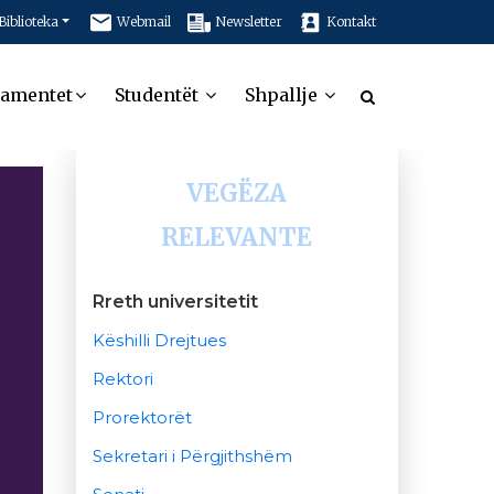
Biblioteka
Webmail
Newsletter
Kontakt
tamentet
Studentët
Shpallje
VEGËZA
RELEVANTE
Rreth universitetit
Këshilli Drejtues
Rektori
Prorektorët
Sekretari i Përgjithshëm