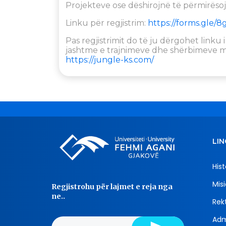
Projekteve ose dëshirojnë të përmirësoj
Linku për regjistrim:
https://forms.gle
Pas regjistrimit do të ju dërgohet linku
jashtme e trajnimeve dhe shërbimeve me
https://jungle-ks.com/
LIN
Hist
Misi
Regjistrohu për lajmet e reja nga
ne..
Rekt
Adm