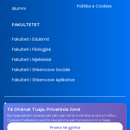
Politika e Cookies
Alumni
FAKULTETET
Fakulteti i Edukimit
Fakulteti i Filologjisë
Fakulteti i Mjekësisë
Fakulteti i Shkencave Sociale
Fakulteti i Shkencave Aplikative
Tel.
Të Dhënat Tuaja, Privatësia Jonë
038 200 20 831
Kjo faqe përdor cookies për përvojë më të mirë dhe analiza trafiku.
Email
Cookies thelbësore janë të nevojshme për funksionimin e faqes.
rektorati@uni-gjk.org
Prano të gjitha