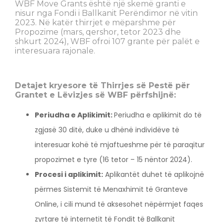
WBF Move Grants është një skemë granti e
nisur nga Fondi i Ballkanit Perëndimor në vitin
2023. Në katër thirrjet e mëparshme për
Propozime (mars, qershor, tetor 2023 dhe
shkurt 2024), WBF ofroi 107 grante për palët e
interesuara rajonale.
Detajet kryesore të Thirrjes së Pestë për
Grantet e Lëvizjes së WBF përfshijnë:
Periudha e Aplikimit:
Periudha e aplikimit do të
zgjasë 30 ditë, duke u dhënë individëve të
interesuar kohë të mjaftueshme për të paraqitur
propozimet e tyre (16 tetor – 15 nëntor 2024).
Procesi i aplikimit:
Aplikantët duhet të aplikojnë
përmes Sistemit të Menaxhimit të Granteve
Online, i cili mund të aksesohet nëpërmjet faqes
zyrtare të internetit të Fondit të Ballkanit