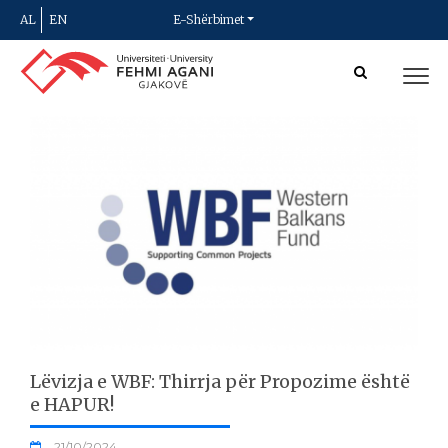
AL
EN
E-Shërbimet
Lëvizja e WBF: Thirrja për Propozime është
e HAPUR!
21/10/2024