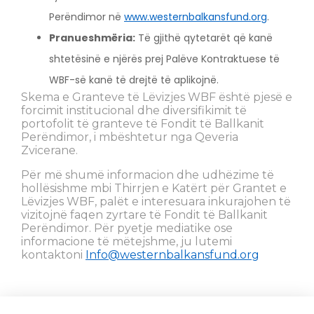
Perëndimor në
www.westernbalkansfund.org
.
Pranueshmëria:
Të gjithë qytetarët që kanë
shtetësinë e njërës prej Palëve Kontraktuese të
WBF-së kanë të drejtë të aplikojnë.
Skema e Granteve të Lëvizjes WBF është pjesë e
forcimit institucional dhe diversifikimit të
portofolit të granteve të Fondit të Ballkanit
Perëndimor, i mbështetur nga Qeveria
Zvicerane.
Për më shumë informacion dhe udhëzime të
hollësishme mbi Thirrjen e Katërt për Grantet e
Lëvizjes WBF, palët e interesuara inkurajohen të
vizitojnë faqen zyrtare të Fondit të Ballkanit
Perëndimor. Për pyetje mediatike ose
informacione të mëtejshme, ju lutemi
kontaktoni
Info@westernbalkansfund.org