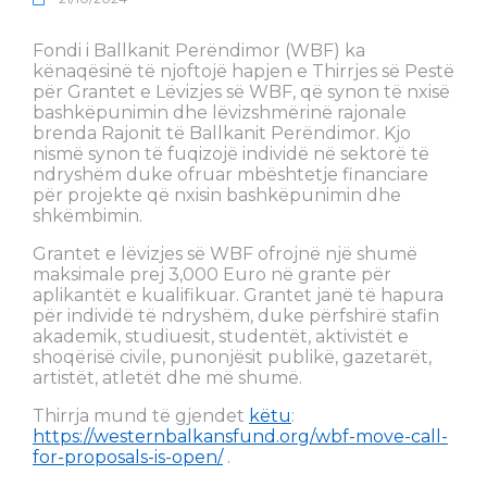
Fondi i Ballkanit Perëndimor (WBF) ka
kënaqësinë të njoftojë hapjen e Thirrjes së Pestë
për Grantet e Lëvizjes së WBF, që synon të nxisë
bashkëpunimin dhe lëvizshmërinë rajonale
brenda Rajonit të Ballkanit Perëndimor. Kjo
nismë synon të fuqizojë individë në sektorë të
ndryshëm duke ofruar mbështetje financiare
për projekte që nxisin bashkëpunimin dhe
shkëmbimin.
Grantet e lëvizjes së WBF ofrojnë një shumë
maksimale prej 3,000 Euro në grante për
aplikantët e kualifikuar. Grantet janë të hapura
për individë të ndryshëm, duke përfshirë stafin
akademik, studiuesit, studentët, aktivistët e
shoqërisë civile, punonjësit publikë, gazetarët,
artistët, atletët dhe më shumë.
Thirrja mund të gjendet
këtu
:
https://westernbalkansfund.org/wbf-move-call-
for-proposals-is-open/
.