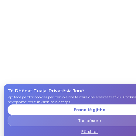
Të Dhënat Tuaja, Privatësia Jonë
Kjo faqe përdor cookies për përvojë më të mirë dhe analiza trafiku. Cookies
nevojshme për funksionimin e faqes.
Prano të gjitha
Thelbësore
Përshtat