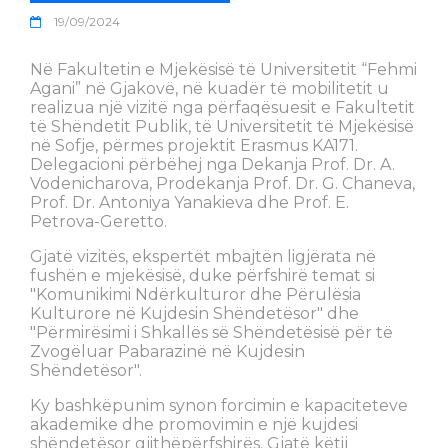
19/09/2024
Në Fakultetin e Mjekësisë të Universitetit “Fehmi
Agani” në Gjakovë, në kuadër të mobilitetit u
realizua një vizitë nga përfaqësuesit e Fakultetit
të Shëndetit Publik, të Universitetit të Mjekësisë
në Sofje, përmes projektit Erasmus KA171.
Delegacioni përbëhej nga Dekanja Prof. Dr. A.
Vodenicharova, Prodekanja Prof. Dr. G. Chaneva,
Prof. Dr. Antoniya Yanakieva dhe Prof. E.
Petrova-Geretto.
Gjatë vizitës, ekspertët mbajtën ligjërata në
fushën e mjekësisë, duke përfshirë temat si
"Komunikimi Ndërkulturor dhe Përulësia
Kulturore në Kujdesin Shëndetësor" dhe
"Përmirësimi i Shkallës së Shëndetësisë për të
Zvogëluar Pabarazinë në Kujdesin
Shëndetësor".
Ky bashkëpunim synon forcimin e kapaciteteve
akademike dhe promovimin e një kujdesi
shëndetësor gjithëpërfshirës. Gjatë këtij