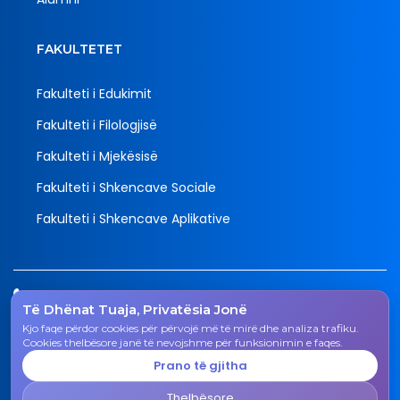
FAKULTETET
Fakulteti i Edukimit
Fakulteti i Filologjisë
Fakulteti i Mjekësisë
Fakulteti i Shkencave Sociale
Fakulteti i Shkencave Aplikative
Tel.
Të Dhënat Tuaja, Privatësia Jonë
038 200 20 831
Kjo faqe përdor cookies për përvojë më të mirë dhe analiza trafiku.
Email
Cookies thelbësore janë të nevojshme për funksionimin e faqes.
rektorati@uni-gjk.org
Prano të gjitha
Adresa
Thelbësore
Rektorati - Rr. "Ismail Qemali", n.n., 50 000 Gjakovë,