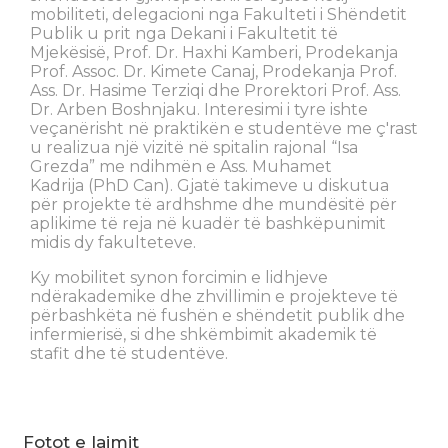
mobiliteti, delegacioni nga Fakulteti i Shëndetit
Publik u prit nga Dekani i Fakultetit të
Mjekësisë, Prof. Dr. Haxhi Kamberi, Prodekanja
Prof. Assoc. Dr. Kimete Canaj, Prodekanja Prof.
Ass. Dr. Hasime Terziqi dhe Prorektori Prof. Ass.
Dr. Arben Boshnjaku. Interesimi i tyre ishte
veçanërisht në praktikën e studentëve me ç'rast
u realizua një vizitë në spitalin rajonal “Isa
Grezda” me ndihmën e Ass. Muhamet
Kadrija (PhD Can). Gjatë takimeve u diskutua
për projekte të ardhshme dhe mundësitë për
aplikime të reja në kuadër të bashkëpunimit
midis dy fakulteteve.
Ky mobilitet synon forcimin e lidhjeve
ndërakademike dhe zhvillimin e projekteve të
përbashkëta në fushën e shëndetit publik dhe
infermierisë, si dhe shkëmbimit akademik të
stafit dhe të studentëve.
Fotot e lajmit