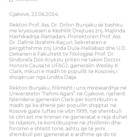
Gjakovë, 22.06.2024.
Rektori Prof. Ass. Dr. Drilon Bunjaku së bashku
me kryesuesen e Këshillit Drejtues znj. Majlinda
Haxhikadrija-Ramadani, Prorektoren Prof. Ass.
Dr. Dafinë Ibrahimi-Kaçuri, Sekretaren e
përgjithshme znj. Linda Dula-Halilabazi dhe U.D.
Dekanen e Fakultetit të Filologjisë Prof. Dr.
Sindorela Doli-Kryeziu pritën në takim Doctor
Honoris Causa të UFAGJ, gjeneralin Wesley K.
Clark, mikun e madh të popullit të Kosovës, i
shoqëruar nga Lindita Daija.
Rektori Bunjaku, fillimisht i uroi mirëseardhje në
Universitetin “Fehmi Agani” në Gjakovë, njëherit
falënderoi gjeneralin Clark për kontributin e
madh që ka dhënë për popullin shqiptar në
Kosovë gjatë luftës në vitin 1999, një shembull
të cilin sot me krenari ne gjeneratat e reja duhet
të ndjekim, të kontribuojmë në zhvillimin dhe
forcimin e shtetit tonë, ashtu që të jemi
shembull për gjeneratat e ardhme që do të