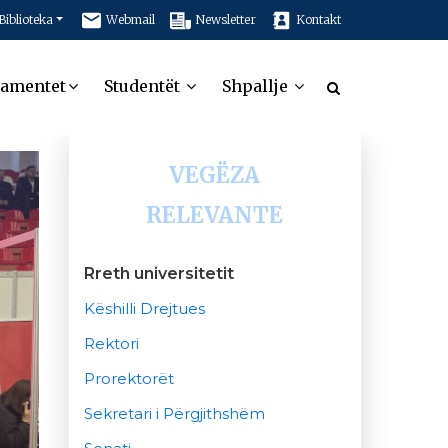
Biblioteka
Webmail
Newsletter
Kontakt
tamentet
Studentët
Shpallje
VEGËZA
RELEVANTE
Rreth universitetit
Këshilli Drejtues
Rektori
Prorektorët
Sekretari i Përgjithshëm