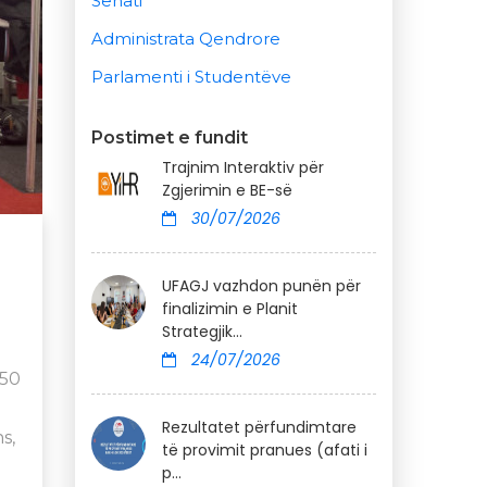
Senati
Administrata Qendrore
Parlamenti i Studentëve
Postimet e fundit
Trajnim Interaktiv për
Zgjerimin e BE-së
30/07/2026
UFAGJ vazhdon punën për
finalizimin e Planit
Strategjik...
24/07/2026
250
Rezultatet përfundimtare
s,
të provimit pranues (afati i
p...