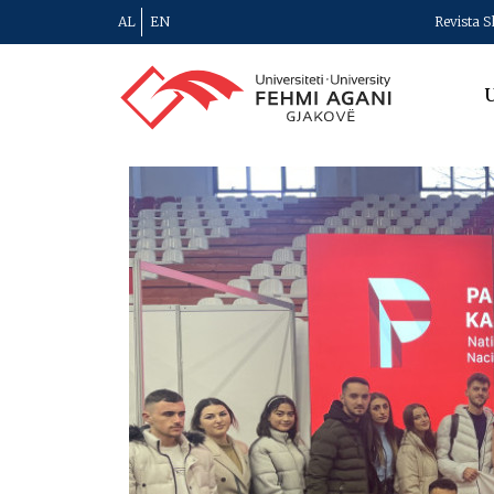
AL
EN
Revista S
U