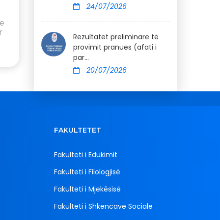
24/07/2026
he
r
Rezultatet preliminare të
provimit pranues (afati i
par...
20/07/2026
FAKULTETET
Fakulteti i Edukimit
Fakulteti i Filologjisë
Fakulteti i Mjekësisë
Fakulteti i Shkencave Sociale