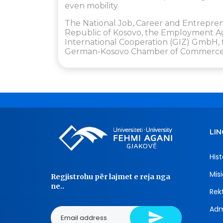
even mobility.
The National Job, Career and Entrepren
Republic of Kosovo, the Employment Ag
International Cooperation (GIZ) GmbH, t
German-Kosovo Chamber of Commerce
LIN
Hist
Misi
Regjistrohu për lajmet e reja nga
ne..
Rekt
Adm