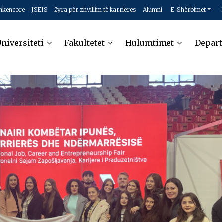
hkencore - JSEIS
Zyra për zhvillim të karrieres
Alumni
E-Shërbimet
niversiteti
Fakultetet
Hulumtimet
Depar