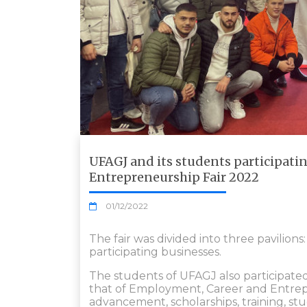
UFAGJ and its students participatin
Entrepreneurship Fair 2022
01/12/2022
The fair was divided into three pavili
participating businesses.
The students of UFAGJ also participated
that of Employment, Career and Entrepr
advancement, scholarships, training, st