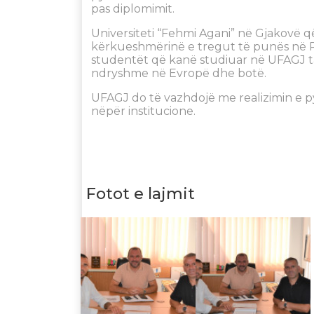
pas diplomimit.
Universiteti “Fehmi Agani” në Gjakovë 
kërkueshmërinë e tregut të punës në Re
studentët që kanë studiuar në UFAGJ t
ndryshme në Evropë dhe botë.
UFAGJ do të vazhdojë me realizimin e py
nëpër institucione.
Fotot e lajmit