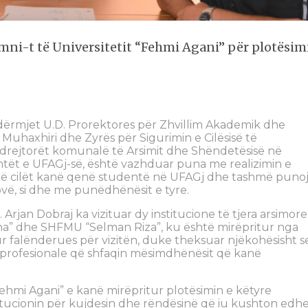
mni-t të Universitetit “Fehmi Agani” për plotësim
ërmjet U.D. Prorektores për Zhvillim Akademik dhe
na Muhaxhiri dhe Zyrës për Sigurimin e Cilësisë të
 drejtorët komunalë të Arsimit dhe Shëndetësisë në
tët e UFAGj-së, është vazhduar puna me realizimin e
të cilët kanë qenë studentë në UFAGj dhe tashmë puno
vë, si dhe me punëdhënësit e tyre.
z. Arjan Dobraj ka vizituar dy institucione të tjera arsimor
ha” dhe SHFMU “Selman Riza”, ku është mirëpritur nga
ur falënderues për vizitën, duke theksuar njëkohësisht s
profesionale që shfaqin mësimdhënësit që kanë
Fehmi Agani” e kanë mirëpritur plotësimin e këtyre
tucionin për kujdesin dhe rëndësinë që iu kushton edh