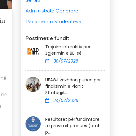
Senati
Administrata Qendrore
in
Parlamenti i Studentëve
Postimet e fundit
Trajnim Interaktiv për
Zgjerimin e BE-së
30/07/2026
jnë
UFAGJ vazhdon punën për
finalizimin e Planit
Strategjik...
e në
24/07/2026
e
Rezultatet përfundimtare
të provimit pranues (afati i
p...
e