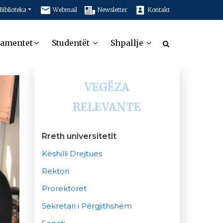
Biblioteka
Webmail
Newsletter
Kontakt
tamentet
Studentët
Shpallje
VEGËZA
RELEVANTE
Rreth universitetit
Këshilli Drejtues
Rektori
Prorektorët
Sekretari i Përgjithshëm