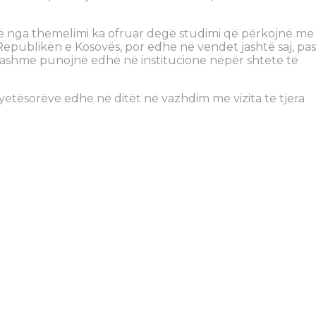
që nga themelimi ka ofruar degë studimi që përkojnë me
publikën e Kosovës, por edhe në vendet jashtë saj, pas
ashmë punojnë edhe në institucione nëpër shtete të
etësorëve edhe në ditët në vazhdim me vizita të tjera