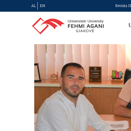
AL
EN
Revista S
U