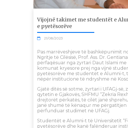
Vijojnë takimet me studentët e Alu
e pyetësorëve
21/08/2023
Pas marrëveshjeve të bashkëpunimit nd
Ngritje të Cilësisë, Prof. Ass. Dr. Gentia
përfaqësuar nga zyrtari Daut Islami me
komunat kryesore prej nga vijnë studen
pyetësorëve me studentët e Alumni-t, 
nëpër institucione të ndryshme në Koso
Gjatë ditës së sotme, zyrtari i UFAGj-së, 
qytetin e Gjakovës, SHFMU “Zekria Rex
drejtorët përkatës, të cilët janë shpreh
janë shumë të kënaqur me përgatitjen 
përfunduar studimet në UFAGj.
Studentët e Alumni-t të Universitetit “
pyetësorëve dhe kanë falënderuar insti