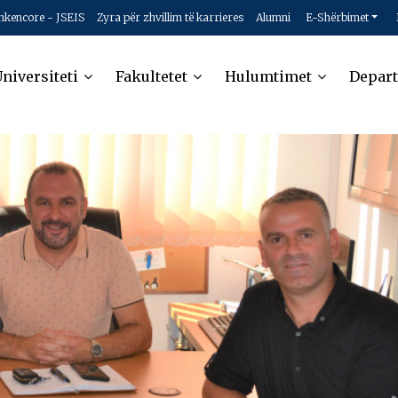
hkencore - JSEIS
Zyra për zhvillim të karrieres
Alumni
E-Shërbimet
niversiteti
Fakultetet
Hulumtimet
Depar