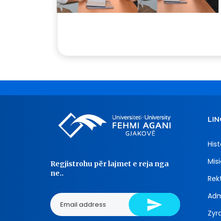
LIN
Hist
Misi
Regjistrohu për lajmet e reja nga
ne..
Rekt
Adm
Zyra