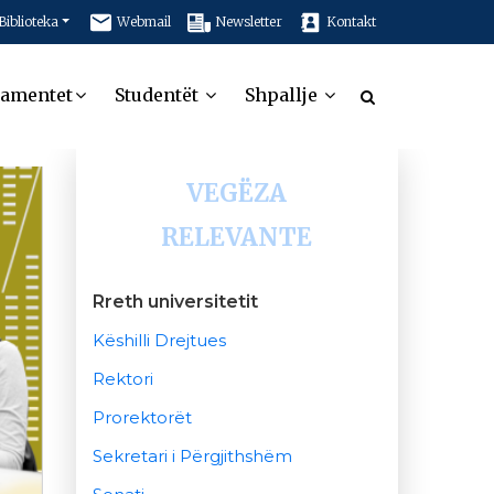
Biblioteka
Webmail
Newsletter
Kontakt
tamentet
Studentët
Shpallje
VEGËZA
RELEVANTE
Rreth universitetit
Këshilli Drejtues
Rektori
Prorektorët
Sekretari i Përgjithshëm