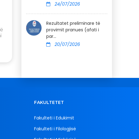
24/07/2026
Rezultatet preliminare të
jë
provimit pranues (afati i
i
par...
20/07/2026
FAKULTETET
Fakulteti i Edukimit
Fakulteti i Filologjisë