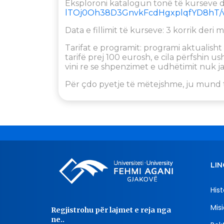
Eksploroni katalogun tonë të kurseve 
lTOj0Oh38D3GnvkFcdHgxplqfYD8hT/v
Data e fillimit të kurseve: 3 korrik deri 
Tarifat e programit: programi aktualisht 
tarifë prej 100 eurosh, e cila përfshin u
vini re se shpenzimet e udhëtimit nuk ja
Për çdo pyetje të mëtejshme, ju mund 
LIN
Hist
Misi
Regjistrohu për lajmet e reja nga
ne..