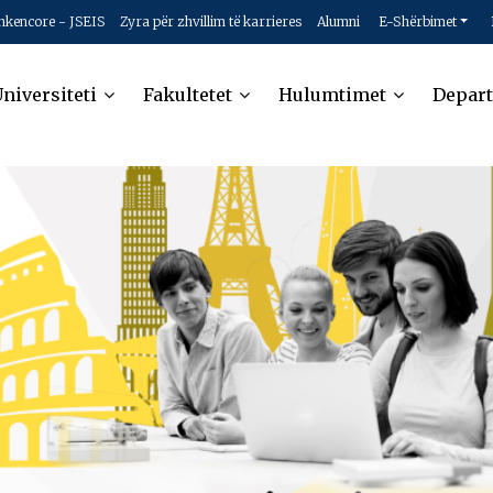
hkencore - JSEIS
Zyra për zhvillim të karrieres
Alumni
E-Shërbimet
niversiteti
Fakultetet
Hulumtimet
Depar