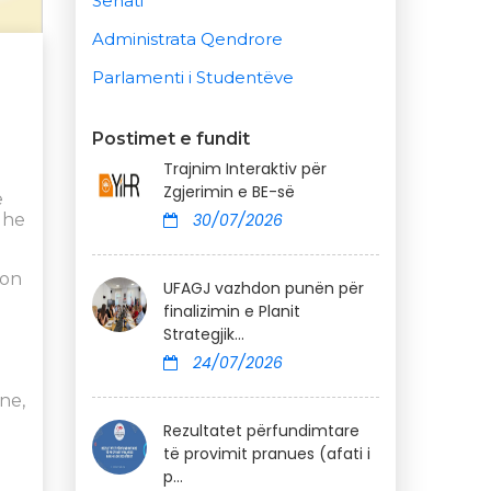
Senati
Administrata Qendrore
Parlamenti i Studentëve
Postimet e fundit
Trajnim Interaktiv për
Zgjerimin e BE-së
ë
dhe
30/07/2026
son
UFAGJ vazhdon punën për
finalizimin e Planit
Strategjik...
24/07/2026
ne,
Rezultatet përfundimtare
të provimit pranues (afati i
p...