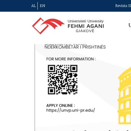
AL
EN
Revista S
U