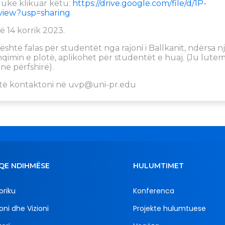
duke klikuar këtu:
https://drive.google.com/file/d/1P-
iew?usp=sharing
më 14 korrik 2023.
është falas për studentët nga rajoni i Ballkanit, ndërsa n
shqimin e plotë, aplikohet për studentët e huaj. (Ju lutem
në përfshirë).
të kontaktoni në
uvp@uni-pr.edu
QE NDIHMËSE
HULUMTIMET
oriku
Konferenca
oni dhe Vizioni
Projekte hulumtuese