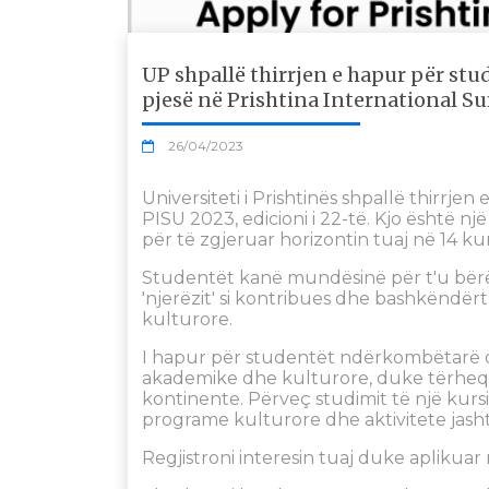
UP shpallë thirrjen e hapur për stu
pjesë në Prishtina International Su
26/04/2023
Universiteti i Prishtinës shpallë thirrj
PISU 2023, edicioni i 22-të. Kjo është nj
për të zgjeruar horizontin tuaj në 14 
Studentët kanë mundësinë për t'u bërë 
'njerëzit' si kontribues dhe bashkëndër
kulturore.
I hapur për studentët ndërkombëtarë dh
akademike dhe kulturore, duke tërhe
kontinente. Përveç studimit të një kursi
programe kulturore dhe aktivitete jash
Regjistroni interesin tuaj duke aplikuar