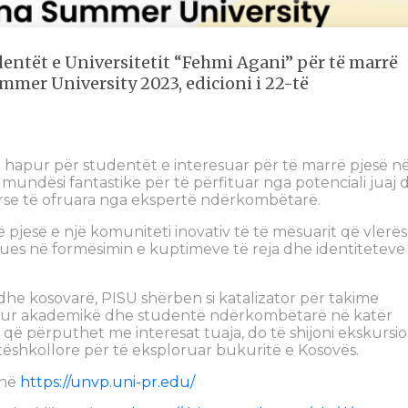
dentët e Universitetit “Fehmi Agani” për të marrë
mmer University 2023, edicioni i 22-të
en e hapur për studentët e interesuar për të marrë pjesë n
ë mundësi fantastike për të përfituar nga potenciali juaj 
kurse të ofruara nga ekspertë ndërkombëtarë.
pjesë e një komuniteti inovativ të të mësuarit që vlerë
tues në formësimin e kuptimeve të reja dhe identiteteve
e kosovarë, PISU shërben si katalizator për takime
qur akademikë dhe studentë ndërkombëtarë në katër
 që përputhet me interesat tuaja, do të shijoni ekskursio
tëshkollore për të eksploruar bukuritë e Kosovës.
 në
https://unvp.uni-pr.edu/