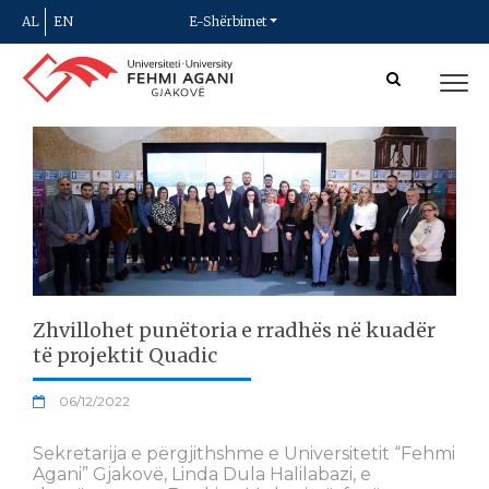
AL
EN
E-Shërbimet
Zhvillohet punëtoria e rradhës në kuadër
të projektit Quadic
06/12/2022
Sekretarija e përgjithshme e Universitetit “Fehmi
Agani” Gjakovë, Linda Dula Halilabazi, e