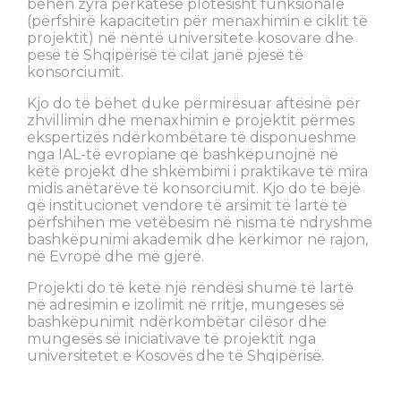
bëhen zyra përkatëse plotësisht funksionale
(përfshirë kapacitetin për menaxhimin e ciklit të
projektit) në nëntë universitete kosovare dhe
pesë të Shqipërisë të cilat janë pjesë të
konsorciumit.
Kjo do të bëhet duke përmirësuar aftësinë për
zhvillimin dhe menaxhimin e projektit përmes
ekspertizës ndërkombëtare të disponueshme
nga IAL-të evropiane që bashkëpunojnë në
këtë projekt dhe shkëmbimi i praktikave të mira
midis anëtarëve të konsorciumit. Kjo do të bëjë
që institucionet vendore të arsimit të lartë të
përfshihen me vetëbesim në nisma të ndryshme
bashkëpunimi akademik dhe kërkimor në rajon,
në Evropë dhe më gjerë.
Projekti do të ketë një rëndësi shumë të lartë
në adresimin e izolimit në rritje, mungesës së
bashkëpunimit ndërkombëtar cilësor dhe
mungesës së iniciativave të projektit nga
universitetet e Kosovës dhe të Shqipërisë.