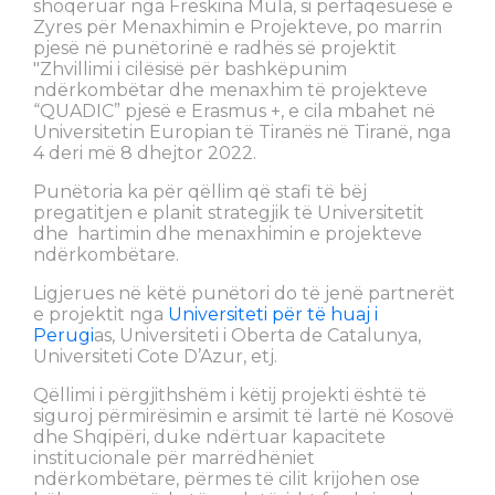
shoqëruar nga Freskina Mula, si përfaqësuese e
Zyres për Menaxhimin e Projekteve, po marrin
pjesë në punëtorinë e radhës së projektit
"Zhvillimi i cilësisë për bashkëpunim
ndërkombëtar dhe menaxhim të projekteve
“QUADIC” pjesë e Erasmus +, e cila mbahet në
Universitetin Europian të Tiranës në Tiranë, nga
4 deri më 8 dhejtor 2022.
Punëtoria ka për qëllim që stafi të bëj
pregatitjen e planit strategjik të Universitetit
dhe hartimin dhe menaxhimin e projekteve
ndërkombëtare.
Ligjerues në këtë punëtori do të jenë partnerët
e projektit nga
Universiteti për të huaj i
Perugi
as, Universiteti i Oberta de Catalunya,
Universiteti Cote D’Azur, etj.
Qëllimi i përgjithshëm i këtij projekti është të
siguroj përmirësimin e arsimit të lartë në Kosovë
dhe Shqipëri, duke ndërtuar kapacitete
institucionale për marrëdhëniet
ndërkombëtare, përmes të cilit krijohen ose