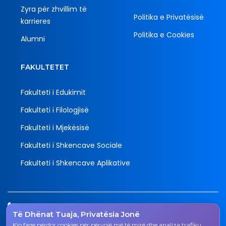
Zyra për zhvillim të
Politika e Privatësisë
karrieres
Politika e Cookies
Alumni
FAKULTETET
Fakulteti i Edukimit
Fakulteti i Filologjisë
Fakulteti i Mjekësisë
Fakulteti i Shkencave Sociale
Fakulteti i Shkencave Aplikative
Tel.
Të Dhënat Tuaja, Privatësia Jonë
038 200 20 831
Kjo faqe përdor cookies për përvojë më të mirë dhe analiza trafiku.