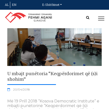
AL
EN
E-Shërbimet
U mbajt punëtoria “Keqpërdorimet që (s)i
shohim”
20/04/2018
Më 19 Prill 2018 “Kosova Democratic Institute” e
mbajti punëtorinë “Keqpërdorimet që (s)i