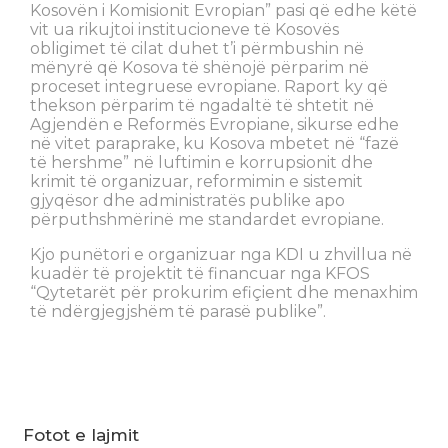
Kosovën i Komisionit Evropian” pasi që edhe këtë
vit ua rikujtoi institucioneve të Kosovës
obligimet të cilat duhet t’i përmbushin në
mënyrë që Kosova të shënojë përparim në
proceset integruese evropiane. Raport ky që
thekson përparim të ngadaltë të shtetit në
Agjendën e Reformës Evropiane, sikurse edhe
në vitet paraprake, ku Kosova mbetet në “fazë
të hershme” në luftimin e korrupsionit dhe
krimit të organizuar, reformimin e sistemit
gjyqësor dhe administratës publike apo
përputhshmërinë me standardet evropiane.
Kjo punëtori e organizuar nga KDI u zhvillua në
kuadër të projektit të financuar nga KFOS
“Qytetarët për prokurim efiçient dhe menaxhim
të ndërgjegjshëm të parasë publike”.
Fotot e lajmit