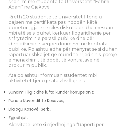
shohim” me studentë të Universitetit “Fehmi
Agani” në Gjakovë.
Rreth 20 studentë të universitetit tonë u
pajisën me certifikata pasi ndoqën këtë
punëtori, gjatë së cilës diskutuan dhe mësuan
mbi atë se si duhet kërkuar llogaridhënie për
shfrytëzimin e parasë publike dhe për
identifikimin e keqpërdorimeve në kontratat
publike. Po ashtu edhe për mënyrat se si duhen
raportuar shkeljet që mund të rrjedhin si pasojë
e menaxhimit të dobët të kontratave në
prokurim publik.
Ata po ashtu informuan studentet mbi
aktivitetet tjera që ata zhvillojnë si:
Sundimi i ligjit dhe lufta kundër korrupsionit;
Puna e Kuvendit të Kosovës;
Dialogu Kosovë-Serbi;
Zgjedhjet.
Aktivitete këto si rrjedhoj nga “Raporti për