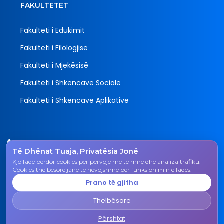
FAKULTETET
Fakulteti i Edukimit
Fakulteti i Filologjisë
Fakulteti i Mjekësisë
Fakulteti i Shkencave Sociale
Fakulteti i Shkencave Aplikative
Tel.
Të Dhënat Tuaja, Privatësia Jonë
038 200 20 831
Kjo faqe përdor cookies për përvojë më të mirë dhe analiza trafiku.
Email
Cookies thelbësore janë të nevojshme për funksionimin e faqes.
rektorati@uni-gjk.org
Prano të gjitha
Adresa
Thelbësore
Rektorati - Rr. "Ismail Qemali", n.n., 50 000 Gjakovë,
Republika e Kosovës
Përshtat