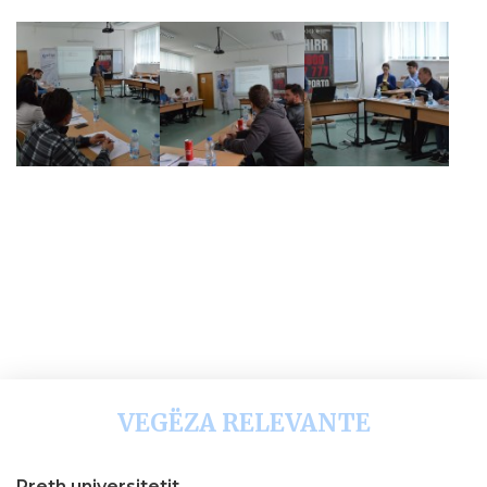
VEGËZA RELEVANTE
Rreth universitetit