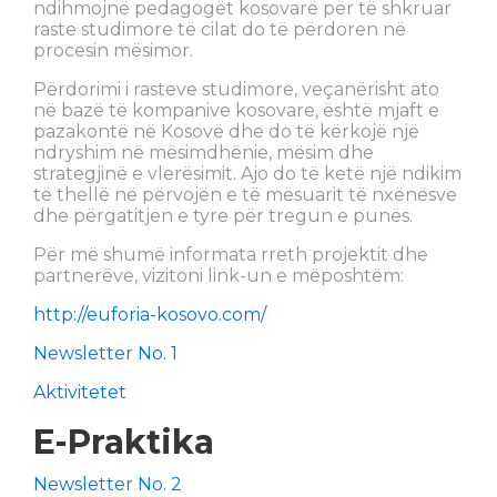
ndihmojnë pedagogët kosovarë për të shkruar
raste studimore të cilat do të përdoren në
procesin mësimor.
Përdorimi i rasteve studimore, veçanërisht ato
në bazë të kompanive kosovare, është mjaft e
pazakontë në Kosovë dhe do të kërkojë një
ndryshim në mësimdhënie, mësim dhe
strategjinë e vlerësimit. Ajo do të ketë një ndikim
të thellë në përvojën e të mësuarit të nxënësve
dhe përgatitjen e tyre për tregun e punës.
Për më shumë informata rreth projektit dhe
partnerëve, vizitoni link-un e mëposhtëm:
http://euforia-kosovo.com/
Newsletter No. 1
Aktivitetet
E-Praktika
Newsletter No. 2