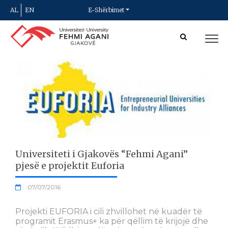
AL
EN
E-Shërbimet
Universiteti i Gjakovës “Fehmi Agani”
pjesë e projektit Euforia
07/07/2016
Projekti EUFORIA i cili zhvillohet në kuadër të
programit Erasmus+ ka për qëllim të krijojë dhe