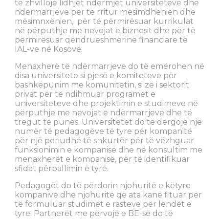
të zhvillojë lidhjet ndërmjet universiteteve dhe
ndërmarrjeve për të rritur mësimdhënien dhe
mësimnxënien, për të përmirësuar kurrikulat
në përputhje me nevojat e biznesit dhe për të
përmirësuar qëndrueshmërinë financiare të
IAL-ve në Kosovë.
Menaxherë të ndërmarrjeve do të emërohen në
disa universitete si pjesë e komiteteve për
bashkëpunim me komunitetin, si zë i sektorit
privat për të ndihmuar programet e
universiteteve dhe projektimin e studimeve në
përputhje me nevojat e ndërmarrjeve dhe të
tregut të punës. Universitetet do të dërgojë një
numër të pedagogëve të tyre për kompanitë
për një periudhë të shkurtër për të vëzhguar
funksionimin e kompanisë dhe në konsultim me
menaxherët e kompanisë, për të identifikuar
sfidat përballimin e tyre.
Pedagogët do të përdorin njohuritë e këtyre
kompanive dhe njohuritë që ata kanë fituar për
të formuluar studimet e rasteve për lëndët e
tyre. Partnerët me përvojë e BE-së do të