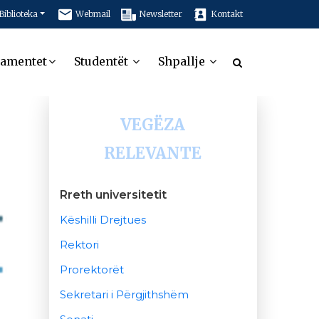
Biblioteka
Webmail
Newsletter
Kontakt
tamentet
Studentët
Shpallje
VEGËZA
RELEVANTE
Rreth universitetit
Këshilli Drejtues
Rektori
Prorektorët
Sekretari i Përgjithshëm