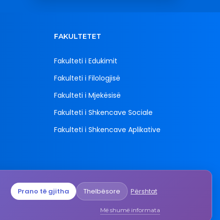
FAKULTETET
Fakulteti i Edukimit
Fakulteti i Filologjisë
Fakulteti i Mjekësisë
Fakulteti i Shkencave Sociale
Fakulteti i Shkencave Aplikative
Prano të gjitha
Thelbësore
Përshtat
mali",
epublika
Më shumë informata