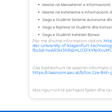
Master në Menaxhimin e Informacionit;
Master në Inxhinierinë e Informacionit 
Dega e Studimit Sisteme Autonome dhe
Dega e Rrjeteve të Studimit dhe Komuni
Dega e Studimit Inxhinieri Biznesi.
Për më shumë informacion vizitoni:
http
der-university-of-klagenfurt-technolog
fbclid=IwAR3H3hRs5HLIJ3FXYNrXvv
Ose bashkohuni në sesionin informativ o
https://classroom.aau.at/b/tos-2ze-84h
Mos ngurroni të përhapni fjalën dhe t