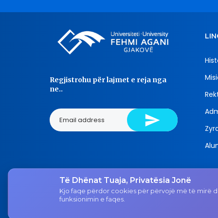
LIN
Hist
Misi
Regjistrohu për lajmet e reja nga
ne..
Rekt
Adm
Zyra
Alu
Të Dhënat Tuaja, Privatësia Jonë
Tel.
Kjo faqe përdor cookies për përvojë më të mirë dh
038 200 20 831
funksionimin e faqes.