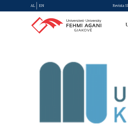
AL
EN
Revista S
U