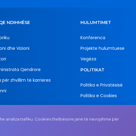
QE NDIHMËSE
HULUMTIMET
oriku
Konferenca
oni dhe Vizioni
Projekte hulumtuese
ori
Vegëza
inistrata Qendrore
POLITIKAT
 për zhvillim të karrieres
Politika e Privatësisë
mni
Politika e Cookies
Email
Adresa
e analiza trafiku. Cookies thelbësore janë të nevojshme për
rektorati@uni-gjk.org
Rektorati - Rr. "Ismail Qe
n.n., 50 000 Gjakovë, R
e Kosovës