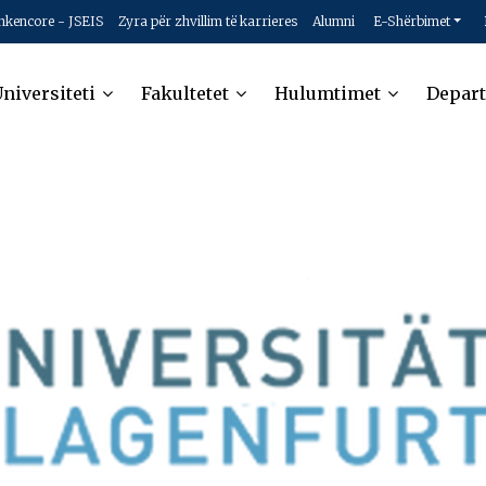
hkencore - JSEIS
Zyra për zhvillim të karrieres
Alumni
E-Shërbimet
niversiteti
Fakultetet
Hulumtimet
Depar