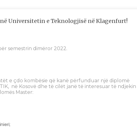
t në Universitetin e Teknologjisë në Klagenfurt!
 për semestrin dimëror 2022.
ntët e çdo kombësie që kanë përfunduar një diplomë
IK, në Kosovë dhe të cilët janë të interesuar të ndjekin
lomës Master:
ieri;