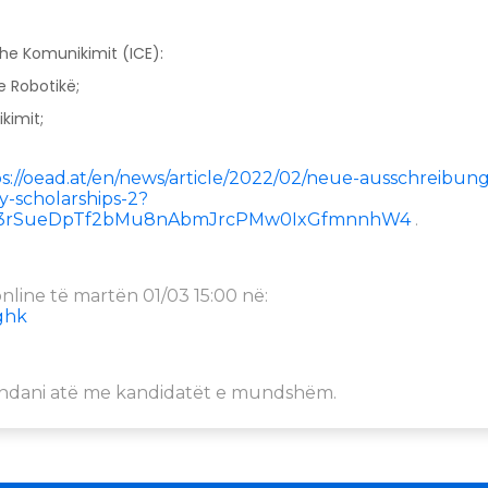
dhe Komunikimit (ICE):
 Robotikë;
kimit;
s://oead.at/en/news/article/2022/02/neue-ausschreibung
y-scholarships-2?
M13rSueDpTf2bMu8nAbmJrcPMw0IxGfmnnhW4
.
nline të martën 01/03 15:00 në:
-ghk
a ndani atë me kandidatët e mundshëm.