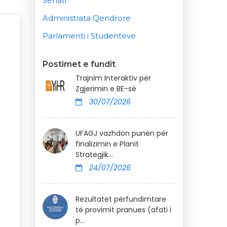
Senati
Administrata Qendrore
Parlamenti i Studentëve
Postimet e fundit
Trajnim Interaktiv për
Zgjerimin e BE-së
30/07/2026
UFAGJ vazhdon punën për
finalizimin e Planit
Strategjik...
24/07/2026
Rezultatet përfundimtare
të provimit pranues (afati i
p...