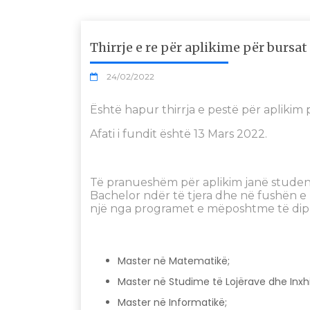
Thirrje e re për aplikime për bursa
24/02/2022
Është hapur thirrja e pestë për aplikim
Afati i fundit është 13 Mars 2022.
Të pranueshëm për aplikim janë stude
Bachelor ndër të tjera dhe në fushën e T
një nga programet e mëposhtme të dip
Master në Matematikë;
Master në Studime të Lojërave dhe Inxhin
Master në Informatikë;