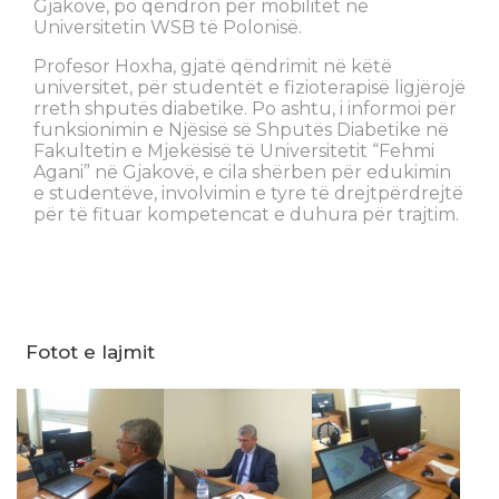
Gjakovë, po qëndron për mobilitet në
Universitetin WSB të Polonisë.
Profesor Hoxha, gjatë qëndrimit në këtë
universitet, për studentët e fizioterapisë ligjërojë
rreth shputës diabetike. Po ashtu, i informoi për
funksionimin e Njësisë së Shputës Diabetike në
Fakultetin e Mjekësisë të Universitetit “Fehmi
Agani” në Gjakovë, e cila shërben për edukimin
e studentëve, involvimin e tyre të drejtpërdrejtë
për të fituar kompetencat e duhura për trajtim.
Fotot e lajmit