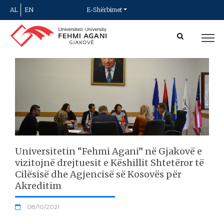
AL
EN
E-Shërbimet
Universitetin “Fehmi Agani” në Gjakovë e
vizitojnë drejtuesit e Këshillit Shtetëror të
Cilësisë dhe Agjencisë së Kosovës për
Akreditim
08/10/2021