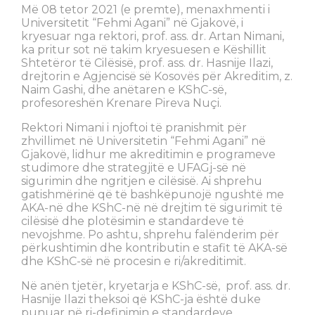
Më 08 tetor 2021 (e premte), menaxhmenti i
Universitetit “Fehmi Agani” në Gjakovë, i
kryesuar nga rektori, prof. ass. dr. Artan Nimani,
ka pritur sot në takim kryesuesen e Këshillit
Shtetëror të Cilësisë, prof. ass. dr. Hasnije Ilazi,
drejtorin e Agjencisë së Kosovës për Akreditim, z.
Naim Gashi, dhe anëtaren e KShC-së,
profesoreshën Krenare Pireva Nuçi.
Rektori Nimani i njoftoi të pranishmit për
zhvillimet në Universitetin “Fehmi Agani” në
Gjakovë, lidhur me akreditimin e programeve
studimore dhe strategjitë e UFAGj-së në
sigurimin dhe ngritjen e cilësisë. Ai shprehu
gatishmërinë që të bashkëpunojë ngushtë me
AKA-në dhe KShC-në në drejtim të sigurimit të
cilësisë dhe plotësimin e standardeve të
nevojshme. Po ashtu, shprehu falënderim për
përkushtimin dhe kontributin e stafit të AKA-së
dhe KShC-së në procesin e ri/akreditimit.
Në anën tjetër, kryetarja e KShC-së, prof. ass. dr.
Hasnije Ilazi theksoi që KShC-ja është duke
punuar në ri-definimin e standardeve