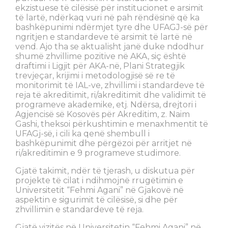
ekzistuese të cilësisë për institucionet e arsimit
të lartë, ndërkaq vuri në pah rëndësinë që ka
bashkëpunimi ndërmjet tyre dhe UFAGJ-së për
ngritjen e standardeve të arsimit të lartë në
vend. Ajo tha se aktualisht janë duke ndodhur
shumë zhvillime pozitive në AKA, siç është
draftimi i Ligjit për AKA-në, Plani Strategjik
trevjeçar, krijimi i metodologjisë së re të
monitorimit të IAL-ve, zhvillimi i standardeve të
reja të akreditimit, ri/akreditimit dhe validimit të
programeve akademike, etj. Ndërsa, drejtori i
Agjencisë së Kosovës për Akreditim, z. Naim
Gashi, theksoi përkushtimin e menaxhmentit të
UFAGj-së, i cili ka qenë shembull i
bashkëpunimit dhe përgëzoi për arritjet në
ri/akreditimin e 9 programeve studimore.
Gjatë takimit, ndër të tjerash, u diskutua për
projekte të cilat i ndihmojnë rrugëtimin e
Universitetit “Fehmi Agani” në Gjakovë në
aspektin e sigurimit të cilësisë, si dhe për
zhvillimin e standardeve të reja.
Gjatë vizitës në Universitetin “Fehmi Agani” në