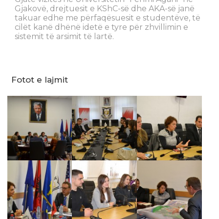
Gjakovë, drejtuesit e KShC-së dhe AKA-së janë
takuar edhe me përfaqësuesit e studentëve, të
cilët kanë dhënë idetë e tyre për zhvillimin e
sistemit të arsimit të lartë.
Fotot e lajmit