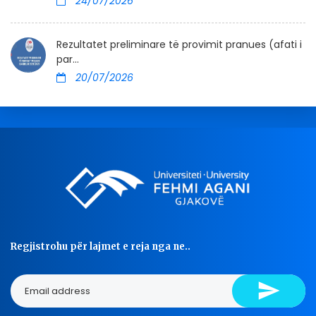
24/07/2026
Rezultatet preliminare të provimit pranues (afati i
par...
20/07/2026
Regjistrohu për lajmet e reja nga ne..