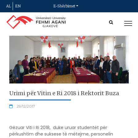
AL
EN
E-Shërbimet
Urimi për Vitin e Ri 2018 i Rektorit Buza
29/12/2017
Gëzuar Viti i Ri 2018, duke uruar studentët për
përkushtim dhe suksese të mëtejme, personelin