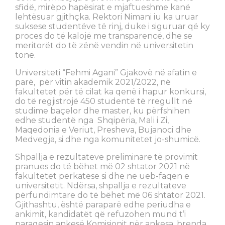
sfidë, mirëpo hapësirat e mjaftueshme kanë
lehtësuar gjithçka. Rektori Nimani iu ka uruar
suksese studentëve të rinj, duke i siguruar që ky
proces do të kalojë me transparencë, dhe se
meritorët do të zënë vendin në universitetin
tonë.
Universiteti “Fehmi Agani” Gjakovë në afatin e
parë, për vitin akademik 2021/2022, në
fakultetet për të cilat ka qenë i hapur konkursi,
do të regjistrojë 450 studentë të rregullt në
studime baçelor dhe master, ku përfshihen
edhe studentë nga Shqipëria, Mali i Zi,
Maqedonia e Veriut, Presheva, Bujanoci dhe
Medvegja, si dhe nga komunitetet jo-shumicë.
Shpallja e rezultateve preliminare të provimit
pranues do të bëhet më 02 shtator 2021 në
fakultetet përkatëse si dhe në ueb-faqen e
universitetit. Ndërsa, shpallja e rezultateve
përfundimtare do të bëhet më 06 shtator 2021.
Gjithashtu, është paraparë edhe periudha e
ankimit, kandidatët që refuzohen mund t’i
paraqesin ankesë Komisionit për ankesa, brenda