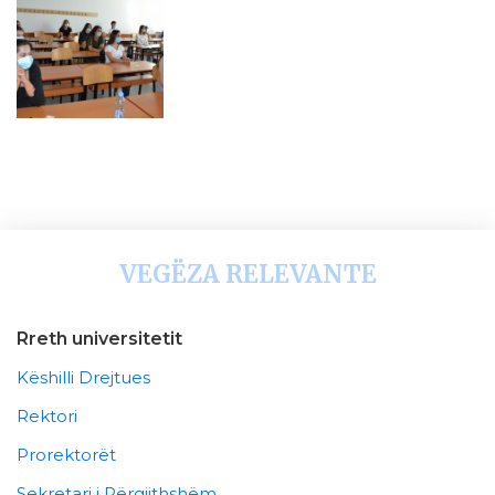
VEGËZA RELEVANTE
Rreth universitetit
Këshilli Drejtues
Rektori
Prorektorët
Sekretari i Përgjithshëm