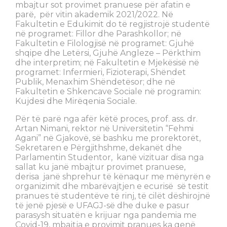
mbajtur sot provimet pranuese për afatin e
parë, për vitin akademik 2021/2022. Në
Fakultetin e Edukimit do të regjistrojë studentë
në programet: Fillor dhe Parashkollor; në
Fakultetin e Filologjisë në programet: Gjuhë
shqipe dhe Letërsi, Gjuhë Angleze – Përkthim
dhe interpretim; në Fakultetin e Mjekësisë në
programet: Infermieri, Fizioterapi, Shëndet
Publik, Menaxhim Shëndetësor; dhe në
Fakultetin e Shkencave Sociale në programin:
Kujdesi dhe Mirëqenia Sociale.
Për të parë nga afër këtë proces, prof. ass. dr.
Artan Nimani, rektor në Universitetin “Fehmi
Agani” në Gjakovë, së bashku me prorektorët,
Sekretaren e Përgjithshme, dekanët dhe
Parlamentin Studentor, kanë vizituar disa nga
sallat ku janë mbajtur provimet pranuese,
derisa janë shprehur të kënaqur me mënyrën e
organizimit dhe mbarëvajtjen e ecurisë së testit
pranues të studentëve të rinj, të cilët dëshirojnë
të jenë pjesë e UFAGJ-së dhe duke e pasur
parasysh situatën e krijuar nga pandemia me
Covid-19, mbajtja e provimit pranues ka qenë