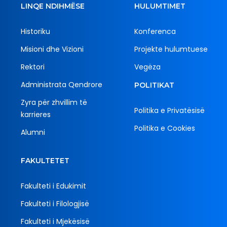
LINQE NDIHMËSE
HULUMTIMET
Historiku
Konferenca
Misioni dhe Vizioni
Projekte hulumtuese
Rektori
Vegëza
Administrata Qendrore
POLITIKAT
Zyra për zhvillim të
Politika e Privatësisë
karrieres
Politika e Cookies
Alumni
FAKULTETET
Fakulteti i Edukimit
Fakulteti i Filologjisë
Fakulteti i Mjekësisë