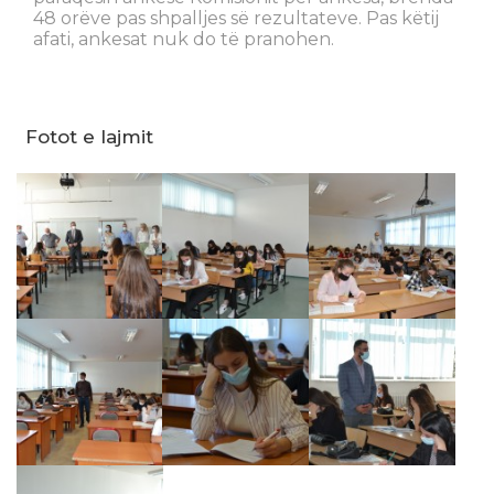
48 orëve pas shpalljes së rezultateve. Pas këtij
afati, ankesat nuk do të pranohen.
Fotot e lajmit