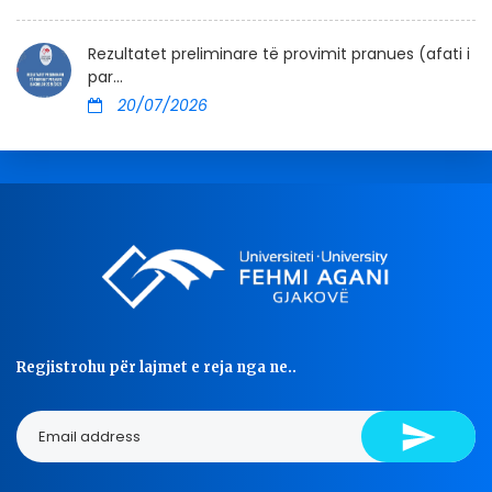
Rezultatet preliminare të provimit pranues (afati i
par...
20/07/2026
Regjistrohu për lajmet e reja nga ne..