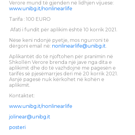
Verore mund të gjenden në lidhjen vijuese:
www.unibg.it/nonlinearlife
Tarifa : 100 EURO
Afati i fundit për aplikim është 10 korrik 2021.
Nëse keni ndonjë pyetje, mos ngurroni të
dërgoni email në:
nonlinearlife@unibg.it
.
Aplikantët do të njoftohen për pranimin në
Shkollën Verore brenda një jave nga dita e
aplikimit dhe do të vazhdojnë me pagesën e
tarifës së pjesëmarrjes deri më 20 korrik 2021.
Asnjë pagesë nuk kërkohet në kohën e
aplikimit.
Kontaktet:
www.unibg.it/nonlinearlife
jolinear@unibg.it
p
osteri