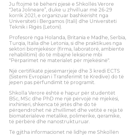
Ju ftojmë të bëheni pjesë e Shkollës Verore
"Jeta Jolineare”, duke u zhvilluar më 26-29
korrik 2021, e organizuar bashkërisht nga
Universiteti i Bergamos (Itali) dhe Universiteti
Teknik i Rigës (Letoni).
Profesorë nga Holanda, Britania e Madhe, Serbia,
Turqia, Italia dhe Letonia, si dhe praktikues nga
sektori biomjekësor (firma, laboratorë, ambiente
rehabilitimi) do të mbajnë leksione mbi
"Përparimet në materialet për mjekësinë".
Një certifikatë pjesëmarrjeje dhe 3 kredi ECTS
(Sistemi Evropian i Transferimit të Kredive) do të
jepen pas përfundimit të programit.
Shkolla Verore është e hapur për studentët
BSc, MSc dhe PhD me një përvojë në mjekësi,
inxhinieri, shkenca të jetës dhe do të
përqendrohet në zhvillimet dhe vetitë e reja të
biomaterialeve metalike, polimerike, qeramike,
të përbërë dhe nanostrukturuar.
Të gjitha informacionet në lidhje me Shkollën