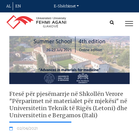
AL
EN
E-Shërbimet
Ftesë për pjesëmarrje në Shkollën Verore
"Përparimet në materialet për mjekësi" në
Universitetin Teknik të Rigës (Letoni) dhe
Universitetin e Bergamos (Itali)
02/06/2021