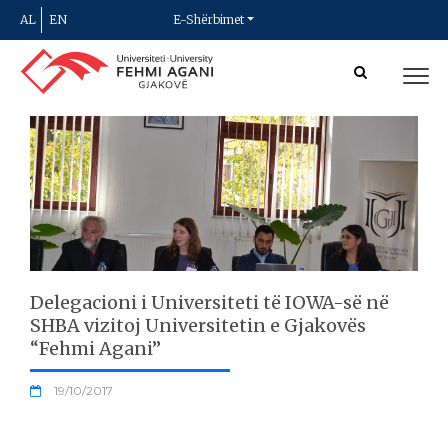
AL
EN
E-Shërbimet
Delegacioni i Universiteti të IOWA-së në
SHBA vizitoj Universitetin e Gjakovës
“Fehmi Agani”
19/10/2017