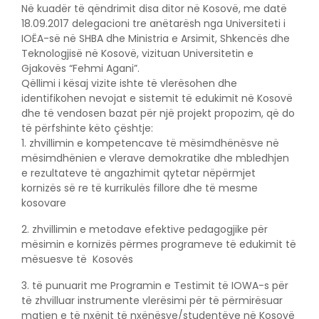
Në kuadër të qëndrimit disa ditor në Kosovë, me datë
18.09.2017 delegacioni tre anëtarësh nga Universiteti i
IOËA-së në SHBA dhe Ministria e Arsimit, Shkencës dhe
Teknologjisë në Kosovë, vizituan Universitetin e
Gjakovës “Fehmi Agani”.
Qëllimi i kësaj vizite ishte të vlerësohen dhe
identifikohen nevojat e sistemit të edukimit në Kosovë
dhe të vendosen bazat për një projekt propozim, që do
të përfshinte këto çështje:
1. zhvillimin e kompetencave të mësimdhënësve në
mësimdhënien e vlerave demokratike dhe mbledhjen
e rezultateve të angazhimit qytetar nëpërmjet
kornizës së re të kurrikulës fillore dhe të mesme
kosovare
2. zhvillimin e metodave efektive pedagogjike për
mësimin e kornizës përmes programeve të edukimit të
mësuesve të Kosovës
3. të punuarit me Programin e Testimit të IOWA-s për
të zhvilluar instrumente vlerësimi për të përmirësuar
matjen e të nxënit të nxënësve/studentëve në Kosovë