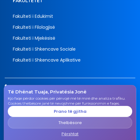
FAKULTETET
Fakulteti i Edukimit
Fakulteti i Filologjisë
Fakulteti i Mjekësisë
Fakulteti i Shkencave Sociale
Fakulteti i Shkencave Aplikative
Tel.
Të Dhënat Tuaja, Privatësia Jonë
038 200 20 831
Kjo faqe përdor cookies për përvojë më të mirë dhe analiza trafiku.
Email
Cookies thelbësore janë të nevojshme për funksionimin e faqes.
rektorati@uni-gjk.org
Prano të gjitha
Adresa
Thelbësore
Rektorati - Rr. "Ismail Qemali", n.n., 50 000 Gjakovë,
Republika e Kosovës
Përshtat